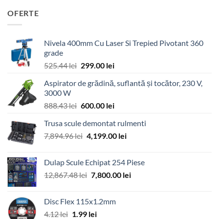
OFERTE
Nivela 400mm Cu Laser Si Trepied Pivotant 360
grade
Prețul
Prețul
525.44
lei
299.00
lei
inițial
curent
Aspirator de grădină, suflantă și tocător, 230 V,
a
este:
3000 W
fost:
299.00 lei.
Prețul
Prețul
888.43
lei
600.00
lei
525.44 lei.
inițial
curent
Trusa scule demontat rulmenti
a
este:
Prețul
Prețul
7,894.96
lei
fost:
4,199.00
600.00 lei.
lei
inițial
curent
888.43 lei.
a
este:
Dulap Scule Echipat 254 Piese
fost:
4,199.00 lei.
Prețul
Prețul
12,867.48
lei
7,800.00
lei
7,894.96 lei.
inițial
curent
a
este:
Disc Flex 115x1.2mm
fost:
7,800.00 lei.
Prețul
Prețul
4.12
lei
1.99
lei
12,867.48 lei.