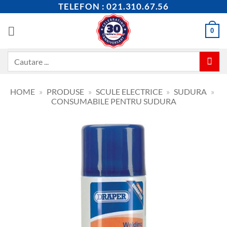
Skip
TELEFON : 021.310.67.56
to
content
0
Caută
după:
HOME
»
PRODUSE
»
SCULE ELECTRICE
»
SUDURA
»
CONSUMABILE PENTRU SUDURA