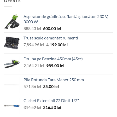
OFERTE
Aspirator de grădină, suflantă și tocător, 230 V,
3000 W
Prețul
Prețul
888.43
lei
600.00
lei
inițial
curent
Trusa scule demontat rulmenti
a
este:
Prețul
Prețul
7,894.96
lei
fost:
4,199.00
600.00 lei.
lei
inițial
curent
888.43 lei.
a
este:
Drujba pe Benzina 450mm (45cc)
fost:
4,199.00 lei.
Prețul
Prețul
2,164.21
lei
989.00
lei
7,894.96 lei.
inițial
curent
a
este:
Pila Rotunda Fara Maner 250 mm
fost:
989.00 lei.
Prețul
Prețul
571.86
lei
35.00
lei
2,164.21 lei.
inițial
curent
a
este:
Clichet Extensibil 72 Dinti 1/2"
fost:
35.00 lei.
Prețul
Prețul
314.52
lei
216.53
lei
571.86 lei.
inițial
curent