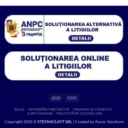
a
este:
fost:
216.53 lei.
314.52 lei.
Cash
Bank
On
Transfer
BLOG
ÎNTREBĂRI FRECVENTE
TERMENI ȘI CONDIȚII
Delivery
CUM COMAND
POLITICĂ DE COOKIE-URI
Copyright 2026 ©
STEFANCLAYT SRL
| Created by
Ancor Solutions