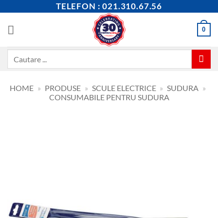
Skip
TELEFON : 021.310.67.56
to
content
0
Caută
după:
HOME
»
PRODUSE
»
SCULE ELECTRICE
»
SUDURA
»
CONSUMABILE PENTRU SUDURA