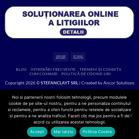
Cash
Bank
On
Transfer
BLOG
ÎNTREBĂRI FRECVENTE
TERMENI ȘI CONDIȚII
Delivery
CUM COMAND
POLITICĂ DE COOKIE-URI
Copyright 2026 ©
STEFANCLAYT SRL
| Created by
Ancor Solutions
Noi si partenerii nostri folosim tehnologii, precum modulele
cookie de pe site-ul nostru, pentru a ne personaliza continutul
si reclamele, pentru a oferi functii pentru retelele de socializare
si pentru a ne analiza traficul. Faceti clic mai jos pentru a fi de
acord cu utilizarea acestei tehnologii.
Accept
Mai tarziu
Politica Cookie