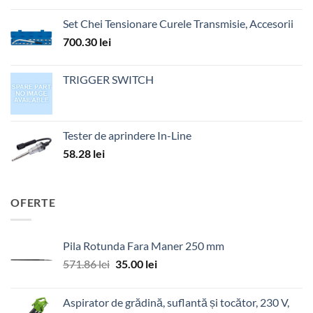
Set Chei Tensionare Curele Transmisie, Accesorii
700.30
lei
TRIGGER SWITCH
Tester de aprindere In-Line
58.28
lei
OFERTE
Pila Rotunda Fara Maner 250 mm
Prețul
Prețul
571.86
lei
35.00
lei
inițial
curent
a
este:
Aspirator de grădină, suflantă și tocător, 230 V,
fost:
35.00 lei.