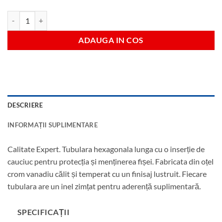
Cantitate Tubulara pentru bujii cu filet 14 mm antrenare 1/2"
ADAUGA IN COS
DESCRIERE
INFORMAȚII SUPLIMENTARE
Calitate Expert. Tubulara hexagonala lunga cu o inserție de
cauciuc pentru protecția și menținerea fișei. Fabricata din oțel
crom vanadiu călit și temperat cu un finisaj lustruit. Fiecare
tubulara are un inel zimțat pentru aderență suplimentară.
SPECIFICAȚII