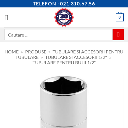
Skip
TELEFON : 021.310.67.56
to
content
0
Caută
după:
HOME
»
PRODUSE
»
TUBULARE SI ACCESORII PENTRU
TUBULARE
»
TUBULARE SI ACCESORII 1/2"
»
TUBULARE PENTRU BUJII 1/2"