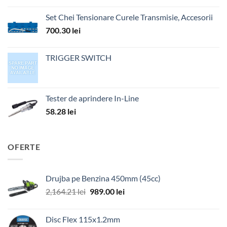
Set Chei Tensionare Curele Transmisie, Accesorii
700.30
lei
TRIGGER SWITCH
Tester de aprindere In-Line
58.28
lei
OFERTE
Drujba pe Benzina 450mm (45cc)
Prețul
Prețul
2,164.21
lei
989.00
lei
inițial
curent
a
este:
Disc Flex 115x1.2mm
fost:
989.00 lei.