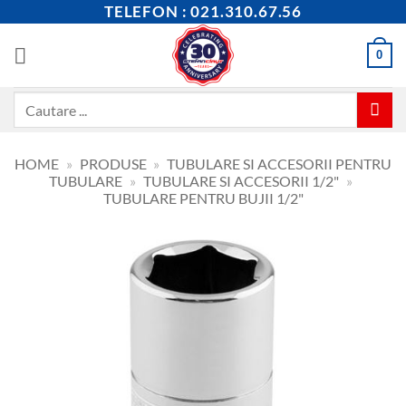
Skip
TELEFON : 021.310.67.56
to
content
0
Caută
după:
HOME
»
PRODUSE
»
TUBULARE SI ACCESORII PENTRU
TUBULARE
»
TUBULARE SI ACCESORII 1/2"
»
TUBULARE PENTRU BUJII 1/2"