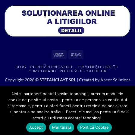
Cash
Bank
On
Transfer
BLOG
ÎNTREBĂRI FRECVENTE
TERMENI ȘI CONDIȚII
Delivery
CUM COMAND
POLITICĂ DE COOKIE-URI
Copyright 2026 ©
STEFANCLAYT SRL
| Created by
Ancor Solutions
Noi si partenerii nostri folosim tehnologii, precum modulele
cookie de pe site-ul nostru, pentru a ne personaliza continutul
si reclamele, pentru a oferi functii pentru retelele de socializare
si pentru a ne analiza traficul. Faceti clic mai jos pentru a fi de
acord cu utilizarea acestei tehnologii.
Accept
Mai tarziu
Politica Cookie