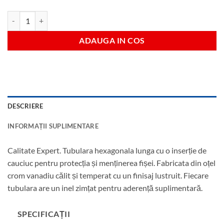
Cantitate Tubulara pentru bujii cu filet 12 mm antrenare 1/2"
ADAUGA IN COS
DESCRIERE
INFORMAȚII SUPLIMENTARE
Calitate Expert. Tubulara hexagonala lunga cu o inserție de
cauciuc pentru protecția și menținerea fișei. Fabricata din oțel
crom vanadiu călit și temperat cu un finisaj lustruit. Fiecare
tubulara are un inel zimțat pentru aderență suplimentară.
SPECIFICAȚII