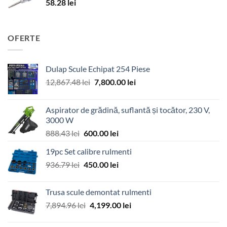
58.28
lei
OFERTE
Dulap Scule Echipat 254 Piese
Prețul
Prețul
12,867.48
lei
7,800.00
lei
inițial
curent
a
este:
Aspirator de grădină, suflantă și tocător, 230 V,
fost:
7,800.00 lei.
3000 W
12,867.48 lei.
Prețul
Prețul
888.43
lei
600.00
lei
inițial
curent
19pc Set calibre rulmenti
a
este:
Prețul
Prețul
936.79
lei
fost:
450.00
lei
600.00 lei.
inițial
curent
888.43 lei.
a
este:
Trusa scule demontat rulmenti
fost:
450.00 lei.
Prețul
Prețul
7,894.96
lei
4,199.00
lei
936.79 lei.
inițial
curent
a
este: