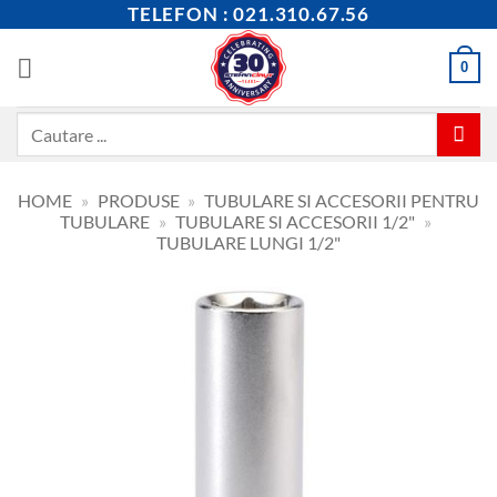
Skip
TELEFON : 021.310.67.56
to
content
0
Caută
după:
HOME
»
PRODUSE
»
TUBULARE SI ACCESORII PENTRU
TUBULARE
»
TUBULARE SI ACCESORII 1/2"
»
TUBULARE LUNGI 1/2"