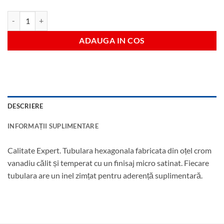
Cantitate Tubulara lunga hexagonala 13 mm antrenare 1/2"
ADAUGA IN COS
DESCRIERE
INFORMAȚII SUPLIMENTARE
Calitate Expert. Tubulara hexagonala fabricata din oțel crom
vanadiu călit și temperat cu un finisaj micro satinat. Fiecare
tubulara are un inel zimțat pentru aderență suplimentară.