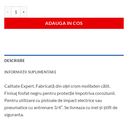
Cantitate Tubulara hexagonala impact 18 mm antrenare 3/4"
ADAUGA IN COS
DESCRIERE
INFORMAȚII SUPLIMENTARE
Calitate Expert. Fabricată din oțel crom molibden călit.
Finisaj fosfat negru pentru protecție împotriva coroziunii.
Pentru utilizare cu pistoale de impact electrice sau
pneumatice cu antrenare 3/4″. Se livreaza cu inel și știft de
siguranta.