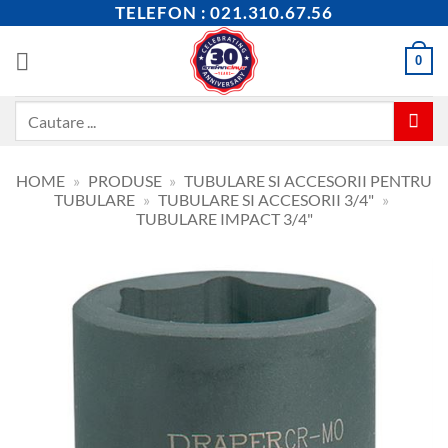
Skip
TELEFON : 021.310.67.56
to
content
0
Caută
după:
HOME
»
PRODUSE
»
TUBULARE SI ACCESORII PENTRU
TUBULARE
»
TUBULARE SI ACCESORII 3/4"
»
TUBULARE IMPACT 3/4"