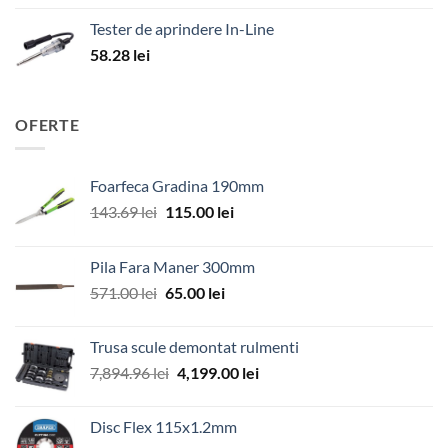
Tester de aprindere In-Line
58.28
lei
OFERTE
Foarfeca Gradina 190mm
Prețul
Prețul
143.69
lei
115.00
lei
inițial
curent
a
este:
Pila Fara Maner 300mm
fost:
115.00 lei.
Prețul
Prețul
571.00
lei
65.00
lei
143.69 lei.
inițial
curent
a
este:
Trusa scule demontat rulmenti
fost:
65.00 lei.
Prețul
Prețul
7,894.96
lei
4,199.00
lei
571.00 lei.
inițial
curent
a
este:
Disc Flex 115x1.2mm
fost:
4,199.00 lei.