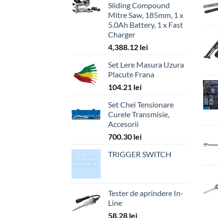
Sliding Compound
Mitre Saw, 185mm, 1 x
5.0Ah Battery, 1 x Fast
Charger
4,388.12
lei
Set Lere Masura Uzura
Placute Frana
104.21
lei
Set Chei Tensionare
Curele Transmisie,
Accesorii
700.30
lei
TRIGGER SWITCH
Tester de aprindere In-
Line
58.28
lei