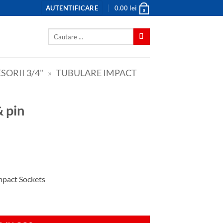
AUTENTIFICARE
0.00
lei
0
Caută
după:
SORII 3/4"
»
TUBULARE IMPACT
& pin
Impact Sockets