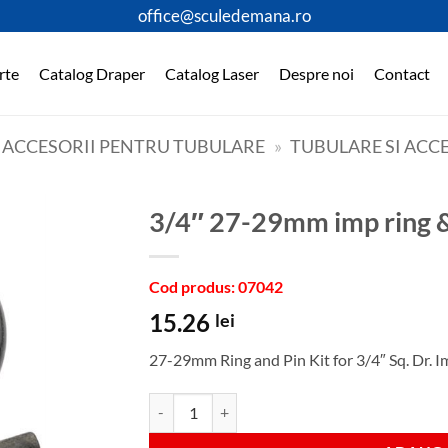
office@sculedemana.ro
rte
Catalog Draper
Catalog Laser
Despre noi
Contact
I ACCESORII PENTRU TUBULARE
»
TUBULARE SI ACCE
3/4″ 27-29mm imp ring 
Cod produs: 07042
15.26
lei
27-29mm Ring and Pin Kit for 3/4″ Sq. Dr. 
Cantitate 3/4" 27-29mm imp ring & pin