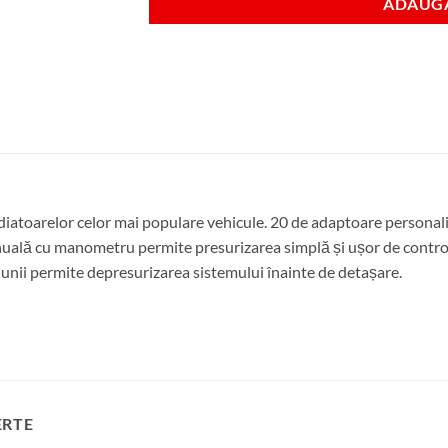
ADAUGA
adiatoarelor celor mai populare vehicule. 20 de adaptoare personal
ală cu manometru permite presurizarea simplă și ușor de controla
siunii permite depresurizarea sistemului înainte de detașare.
ERTE