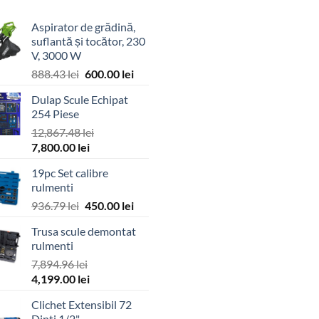
Aspirator de grădină,
suflantă și tocător, 230
V, 3000 W
Prețul
Prețul
888.43
lei
600.00
lei
inițial
curent
Dulap Scule Echipat
a
este:
254 Piese
fost:
600.00 lei.
12,867.48
lei
888.43 lei.
Prețul
Prețul
7,800.00
lei
inițial
curent
19pc Set calibre
a
este:
rulmenti
fost:
7,800.00 lei.
Prețul
Prețul
936.79
lei
450.00
lei
12,867.48 lei.
inițial
curent
Trusa scule demontat
a
este:
rulmenti
fost:
450.00 lei.
7,894.96
lei
936.79 lei.
Prețul
Prețul
4,199.00
lei
inițial
curent
Clichet Extensibil 72
a
este:
Dinti 1/2"