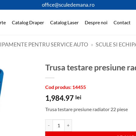
office@sculedemana.ro
rte
Catalog Draper
Catalog Laser
Despre noi
Contact
HIPAMENTE PENTRU SERVICE AUTO
»
SCULE SI ECHI
Trusa testare presiune ra
Cod produs: 14455
1,984.97
lei
Trusa testare presiune radiator 22 piese
Cantitate Trusa testare presiune radiator 22 pies