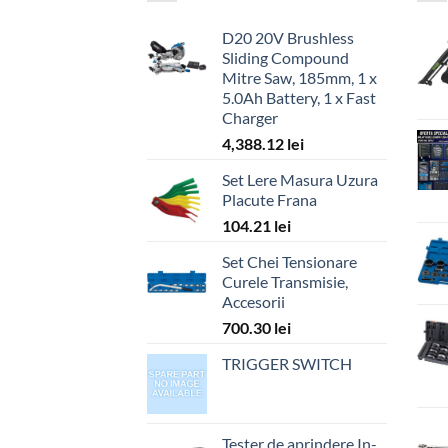
D20 20V Brushless
Sliding Compound
Mitre Saw, 185mm, 1 x
5.0Ah Battery, 1 x Fast
Charger
4,388.12
lei
Set Lere Masura Uzura
Placute Frana
104.21
lei
Set Chei Tensionare
Curele Transmisie,
Accesorii
700.30
lei
TRIGGER SWITCH
Tester de aprindere In-