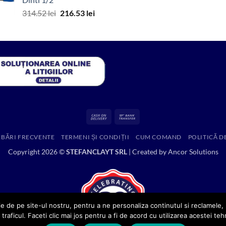
fost:
4,199.00 lei.
Prețul
Prețul
314.52
lei
216.53
lei
7,894.96 lei.
inițial
curent
a
este:
fost:
216.53 lei.
314.52 lei.
Cash
Bank
On
Transfer
EBĂRI FRECVENTE
TERMENI ȘI CONDIȚII
CUM COMAND
POLITICĂ D
Delivery
Copyright 2026 ©
STEFANCLAYT SRL
| Created by
Ancor Solutions
e de pe site-ul nostru, pentru a ne personaliza continutul si reclamele, p
 traficul. Faceti clic mai jos pentru a fi de acord cu utilizarea acestei teh