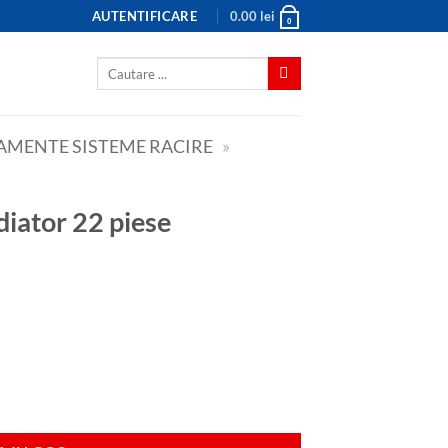
AUTENTIFICARE
0.00
lei
0
Caută
după:
PAMENTE SISTEME RACIRE
»
diator 22 piese
e