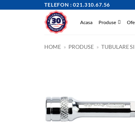
Skip
TELEFON : 021.310.67.56
to
content
Acasa
Produse
Ofe
HOME
»
PRODUSE
»
TUBULARE S