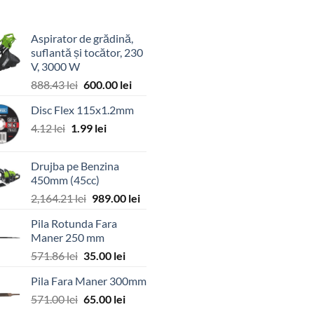
Aspirator de grădină,
suflantă și tocător, 230
V, 3000 W
Prețul
Prețul
888.43
lei
600.00
lei
inițial
curent
Disc Flex 115x1.2mm
a
este:
Prețul
Prețul
4.12
lei
1.99
fost:
lei
600.00 lei.
inițial
curent
888.43 lei.
a
este:
Drujba pe Benzina
fost:
1.99 lei.
450mm (45cc)
4.12 lei.
Prețul
Prețul
2,164.21
lei
989.00
lei
inițial
curent
Pila Rotunda Fara
a
este:
Maner 250 mm
fost:
989.00 lei.
Prețul
Prețul
571.86
lei
35.00
lei
2,164.21 lei.
inițial
curent
Pila Fara Maner 300mm
a
este:
Prețul
Prețul
571.00
lei
fost:
65.00
lei
35.00 lei.
inițial
curent
571.86 lei.