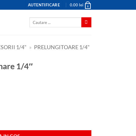
AUTENTIFICARE
0.00
lei
0
Caută
după:
SORII 1/4"
»
PRELUNGITOARE 1/4"
nare 1/4″
 IN COS