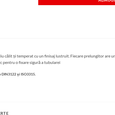
iu călit și temperat cu un finisaj lustruit. Fiecare prelungitor are 
c pentru o fixare sigură a tubularei
ile DIN3122 și ISO3315.
ERTE