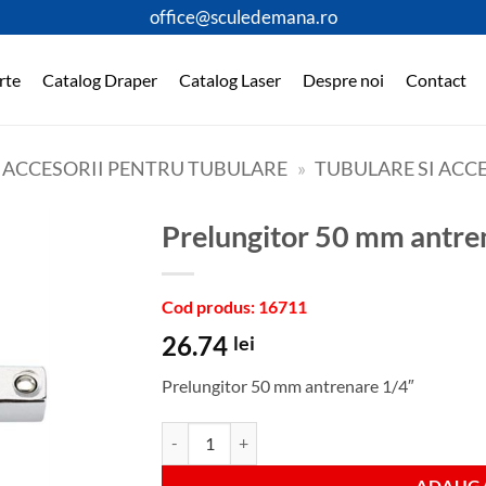
office@sculedemana.ro
rte
Catalog Draper
Catalog Laser
Despre noi
Contact
I ACCESORII PENTRU TUBULARE
»
TUBULARE SI ACCE
Prelungitor 50 mm antre
Cod produs: 16711
26.74
lei
Prelungitor 50 mm antrenare 1/4″
Cantitate Prelungitor 50 mm antrenare 1/4"
ADAUGA