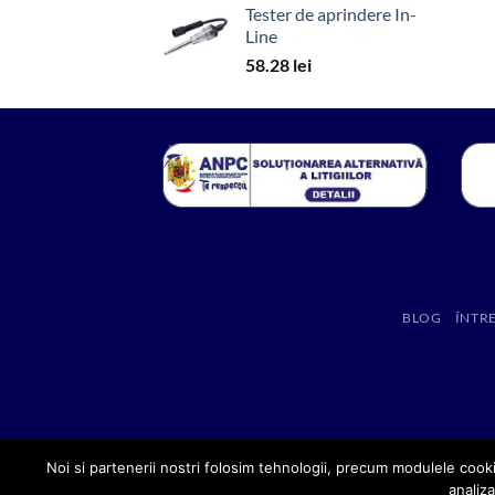
Tester de aprindere In-
Line
58.28
lei
BLOG
ÎNTR
Noi si partenerii nostri folosim tehnologii, precum modulele cooki
analiza