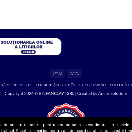
a
este:
fost:
65.00 lei.
571.00 lei.
Cash
Bank
On
Transfer
EBĂRI FRECVENTE
TERMENI ȘI CONDIȚII
CUM COMAND
POLITICĂ D
Delivery
Copyright 2026 ©
STEFANCLAYT SRL
| Created by
Ancor Solutions
e de pe site-ul nostru, pentru a ne personaliza continutul si reclamele, p
 traficul. Faceti clic mai jos pentru a fi de acord cu utilizarea acestei teh