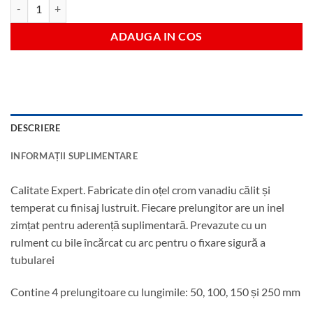
Cantitate Set 4 piese prelungitoare antrenare 1/4"
ADAUGA IN COS
DESCRIERE
INFORMAȚII SUPLIMENTARE
Calitate Expert. Fabricate din oțel crom vanadiu călit și
temperat cu finisaj lustruit. Fiecare prelungitor are un inel
zimțat pentru aderență suplimentară. Prevazute cu un
rulment cu bile încărcat cu arc pentru o fixare sigură a
tubularei
Contine 4 prelungitoare cu lungimile: 50, 100, 150 și 250 mm