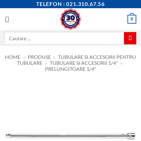
Skip
TELEFON : 021.310.67.56
to
content
0
Caută
după:
HOME
»
PRODUSE
»
TUBULARE SI ACCESORII PENTRU
TUBULARE
»
TUBULARE SI ACCESORII 1/4"
»
PRELUNGITOARE 1/4"