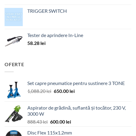
TRIGGER SWITCH
Tester de aprindere In-Line
58.28
lei
OFERTE
Set capre pneumatice pentru sustinere 3 TONE
Prețul
Prețul
1,088.20
lei
650.00
lei
inițial
curent
a
este:
Aspirator de grădină, suflantă și tocător, 230 V,
fost:
650.00 lei.
3000 W
1,088.20 lei.
Prețul
Prețul
888.43
lei
600.00
lei
inițial
curent
Disc Flex 115x1.2mm
a
este: