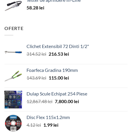
58.28
lei
OFERTE
Clichet Extensibil 72 Dinti 1/2"
Prețul
Prețul
314.52
lei
216.53
lei
inițial
curent
a
este:
Foarfeca Gradina 190mm
fost:
216.53 lei.
Prețul
Prețul
143.69
lei
115.00
lei
314.52 lei.
inițial
curent
a
este:
Dulap Scule Echipat 254 Piese
fost:
115.00 lei.
Prețul
Prețul
12,867.48
lei
7,800.00
lei
143.69 lei.
inițial
curent
a
este:
Disc Flex 115x1.2mm
fost:
7,800.00 lei.
Prețul
Prețul
4.12
lei
1.99
lei
12,867.48 lei.
inițial
curent