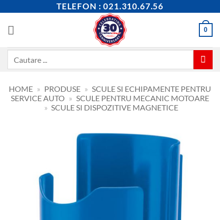
Skip
TELEFON : 021.310.67.56
to
content
0
Caută
după:
HOME
»
PRODUSE
»
SCULE SI ECHIPAMENTE PENTRU
SERVICE AUTO
»
SCULE PENTRU MECANIC MOTOARE
»
SCULE SI DISPOZITIVE MAGNETICE