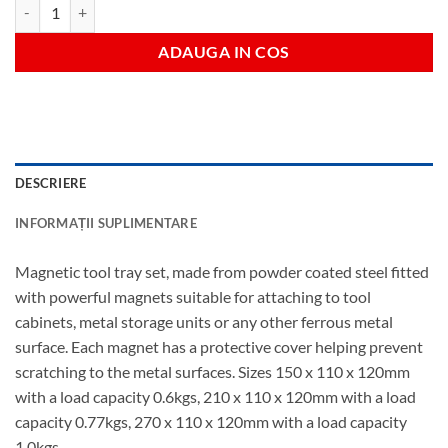
Cantitate 3pc mag tool tray set
ADAUGA IN COS
DESCRIERE
INFORMAȚII SUPLIMENTARE
Magnetic tool tray set, made from powder coated steel fitted
with powerful magnets suitable for attaching to tool
cabinets, metal storage units or any other ferrous metal
surface. Each magnet has a protective cover helping prevent
scratching to the metal surfaces. Sizes 150 x 110 x 120mm
with a load capacity 0.6kgs, 210 x 110 x 120mm with a load
capacity 0.77kgs, 270 x 110 x 120mm with a load capacity
1.0kgs.