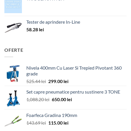
Tester de aprindere In-Line
58.28
lei
OFERTE
Nivela 400mm Cu Laser Si Trepied Pivotant 360
grade
Prețul
Prețul
525.44
lei
299.00
lei
inițial
curent
Set capre pneumatice pentru sustinere 3 TONE
a
este:
Prețul
Prețul
1,088.20
lei
fost:
650.00
lei
299.00 lei.
inițial
curent
525.44 lei.
a
este:
Foarfeca Gradina 190mm
fost:
650.00 lei.
Prețul
Prețul
143.69
lei
115.00
lei
1,088.20 lei.
inițial
curent