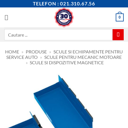
Skip
TELEFON : 021.310.67.56
to
content
0
Caută
după:
HOME
»
PRODUSE
»
SCULE SI ECHIPAMENTE PENTRU
SERVICE AUTO
»
SCULE PENTRU MECANIC MOTOARE
»
SCULE SI DISPOZITIVE MAGNETICE