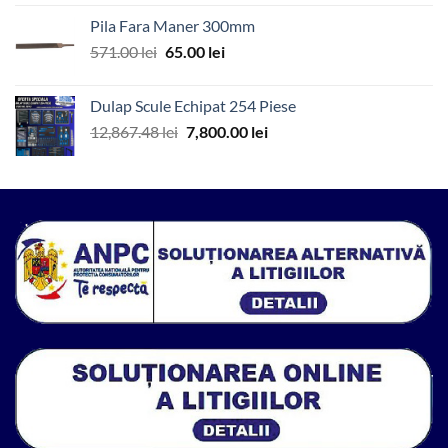
a
este:
Pila Fara Maner 300mm
fost:
115.00 lei.
Prețul
Prețul
571.00
lei
65.00
lei
143.69 lei.
inițial
curent
a
este:
Dulap Scule Echipat 254 Piese
fost:
65.00 lei.
Prețul
Prețul
12,867.48
lei
7,800.00
lei
571.00 lei.
inițial
curent
a
este:
fost:
7,800.00 lei.
12,867.48 lei.