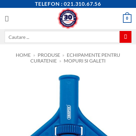
Skip
TELEFON : 021.310.67.56
to
content
0
Caută
după:
HOME
»
PRODUSE
»
ECHIPAMENTE PENTRU
CURATENIE
»
MOPURI SI GALETI