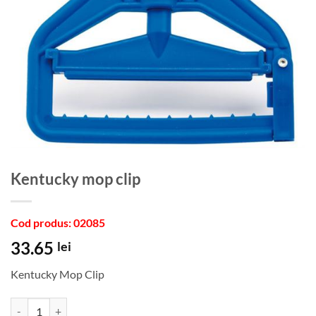
Kentucky mop clip
Cod produs: 02085
33.65
lei
Kentucky Mop Clip
Cantitate Kentucky mop clip