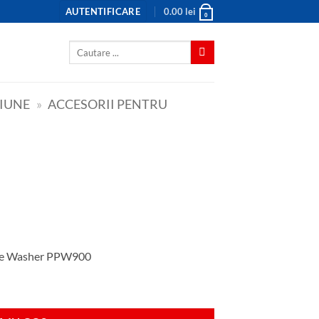
AUTENTIFICARE
0.00
lei
0
Caută
după:
SIUNE
»
ACCESORII PENTRU
ure Washer PPW900