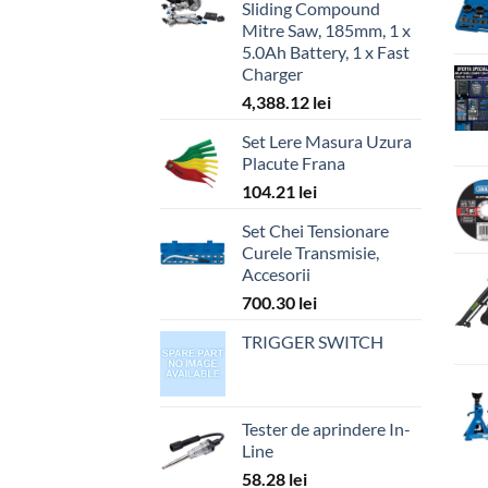
Sliding Compound
Mitre Saw, 185mm, 1 x
5.0Ah Battery, 1 x Fast
Charger
4,388.12
lei
Set Lere Masura Uzura
Placute Frana
104.21
lei
Set Chei Tensionare
Curele Transmisie,
Accesorii
700.30
lei
TRIGGER SWITCH
Tester de aprindere In-
Line
58.28
lei