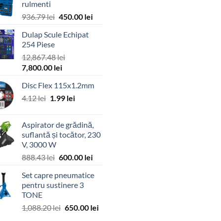
rulmenti
Prețul
Prețul
936.79
lei
450.00
lei
inițial
curent
Dulap Scule Echipat
a
este:
254 Piese
fost:
450.00 lei.
12,867.48
lei
936.79 lei.
Prețul
Prețul
7,800.00
lei
inițial
curent
Disc Flex 115x1.2mm
a
este:
Prețul
Prețul
fost:
4.12
lei
1.99
7,800.00 lei.
lei
inițial
curent
12,867.48 lei.
a
este:
Aspirator de grădină,
fost:
1.99 lei.
suflantă și tocător, 230
4.12 lei.
V, 3000 W
Prețul
Prețul
888.43
lei
600.00
lei
inițial
curent
Set capre pneumatice
a
este:
pentru sustinere 3
fost:
600.00 lei.
TONE
888.43 lei.
Prețul
Prețul
1,088.20
lei
650.00
lei
inițial
curent