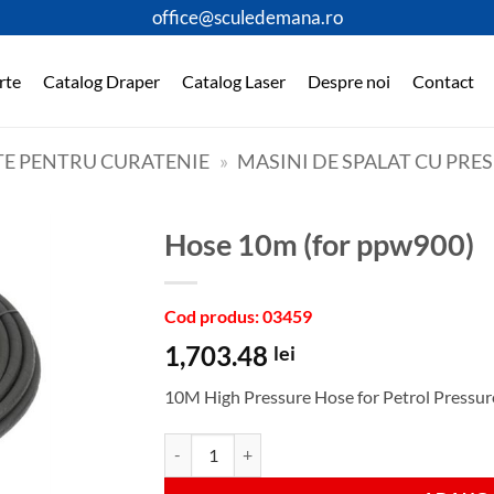
office@sculedemana.ro
rte
Catalog Draper
Catalog Laser
Despre noi
Contact
E PENTRU CURATENIE
»
MASINI DE SPALAT CU PRE
hose 10m (for ppw900)
Cod produs: 03459
1,703.48
lei
10M High Pressure Hose for Petrol Press
Cantitate hose 10m (for ppw900)