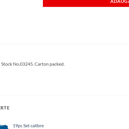
ADAUGA
r Stock No.03245. Carton packed.
ERTE
19pc Set calibre