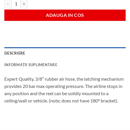
Cantitate Furtun aer retractabil 15m
ADAUGA IN COS
DESCRIERE
INFORMAȚII SUPLIMENTARE
Expert Quality, 3/8″ rubber air hose, the latching mechanism
provides 20 bar max operating pressure. The airline stops in
any position and the reel can be solidly mounted to a
ceiling/wall or vehicle. (note; does not have 180° bracket).