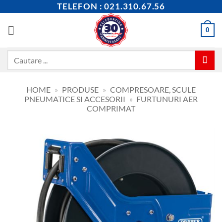
Skip
TELEFON : 021.310.67.56
to
content
0
Caută
după:
HOME
»
PRODUSE
»
COMPRESOARE, SCULE
PNEUMATICE SI ACCESORII
»
FURTUNURI AER
COMPRIMAT