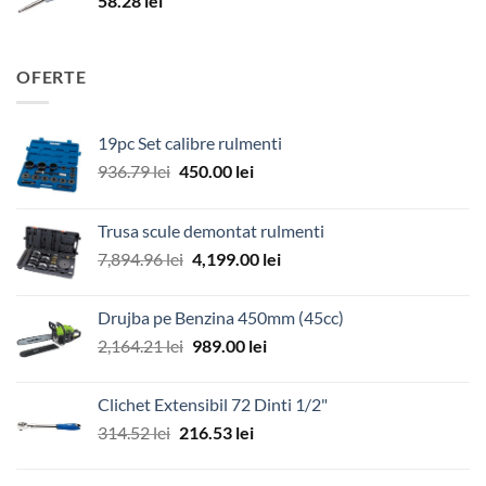
58.28
lei
OFERTE
19pc Set calibre rulmenti
Prețul
Prețul
936.79
lei
450.00
lei
inițial
curent
a
este:
Trusa scule demontat rulmenti
fost:
450.00 lei.
Prețul
Prețul
7,894.96
lei
4,199.00
lei
936.79 lei.
inițial
curent
a
este:
Drujba pe Benzina 450mm (45cc)
fost:
4,199.00 lei.
Prețul
Prețul
2,164.21
lei
989.00
lei
7,894.96 lei.
inițial
curent
a
este:
Clichet Extensibil 72 Dinti 1/2"
fost:
989.00 lei.
Prețul
Prețul
314.52
lei
216.53
lei
2,164.21 lei.
inițial
curent
a
este: