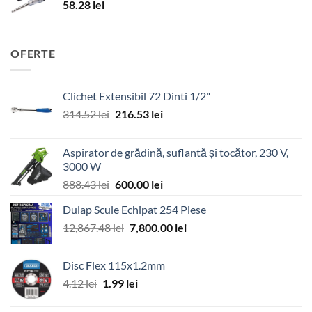
58.28
lei
OFERTE
Clichet Extensibil 72 Dinti 1/2"
Prețul
Prețul
314.52
lei
216.53
lei
inițial
curent
a
este:
Aspirator de grădină, suflantă și tocător, 230 V,
fost:
216.53 lei.
3000 W
314.52 lei.
Prețul
Prețul
888.43
lei
600.00
lei
inițial
curent
Dulap Scule Echipat 254 Piese
a
este:
Prețul
Prețul
12,867.48
lei
fost:
7,800.00
600.00 lei.
lei
inițial
curent
888.43 lei.
a
este:
Disc Flex 115x1.2mm
fost:
7,800.00 lei.
Prețul
Prețul
4.12
lei
1.99
lei
12,867.48 lei.
inițial
curent
a
este: