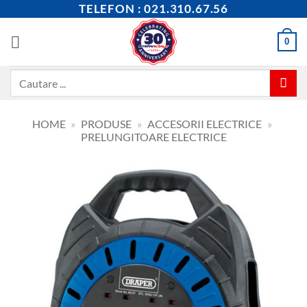
Skip
TELEFON : 021.310.67.56
to
content
0
Caută
după:
HOME
»
PRODUSE
»
ACCESORII ELECTRICE
»
PRELUNGITOARE ELECTRICE