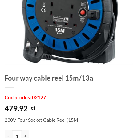
Four way cable reel 15m/13a
Cod produs: 02127
479.92
lei
230V Four Socket Cable Reel (15M)
Cantitate Four way cable reel 15m/13a