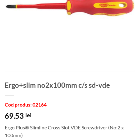
Ergo+slim no2x100mm c/s sd-vde
Cod produs: 02164
69.53
lei
Ergo Plus® Slimline Cross Slot VDE Screwdriver (No:2 x
100mm)