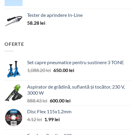
Tester de aprindere In-Line
58.28
lei
OFERTE
Set capre pneumatice pentru sustinere 3 TONE
Prețul
Prețul
1,088.20
lei
650.00
lei
inițial
curent
a
este:
Aspirator de grădină, suflantă și tocător, 230 V,
fost:
650.00 lei.
3000 W
1,088.20 lei.
Prețul
Prețul
888.43
lei
600.00
lei
inițial
curent
Disc Flex 115x1.2mm
a
este:
Prețul
Prețul
4.12
lei
1.99
fost:
lei
600.00 lei.
inițial
curent
888.43 lei.
a
este: