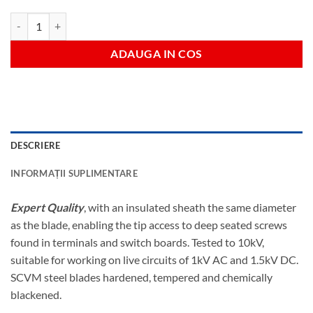
Cantitate Ergo+slim no2x100mm c/s sd-vde
ADAUGA IN COS
DESCRIERE
INFORMAȚII SUPLIMENTARE
Expert Quality
, with an insulated sheath the same diameter
as the blade, enabling the tip access to deep seated screws
found in terminals and switch boards. Tested to 10kV,
suitable for working on live circuits of 1kV AC and 1.5kV DC.
SCVM steel blades hardened, tempered and chemically
blackened.