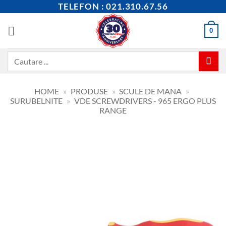
Skip
TELEFON : 021.310.67.56
to
content
0
Caută
după:
HOME
»
PRODUSE
»
SCULE DE MANA
»
SURUBELNITE
»
VDE SCREWDRIVERS - 965 ERGO PLUS
RANGE