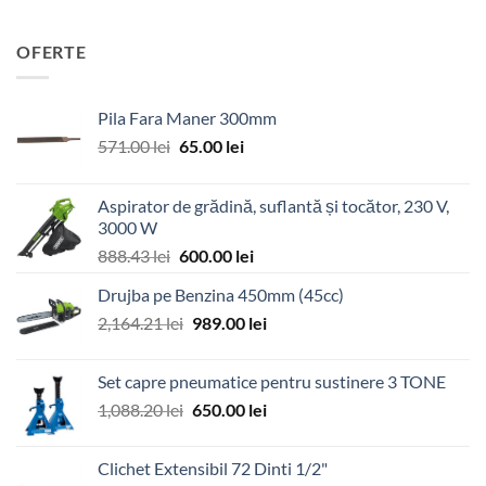
OFERTE
Pila Fara Maner 300mm
Prețul
Prețul
571.00
lei
65.00
lei
inițial
curent
a
este:
Aspirator de grădină, suflantă și tocător, 230 V,
fost:
65.00 lei.
3000 W
571.00 lei.
Prețul
Prețul
888.43
lei
600.00
lei
inițial
curent
Drujba pe Benzina 450mm (45cc)
a
este:
Prețul
Prețul
2,164.21
lei
fost:
989.00
lei
600.00 lei.
inițial
curent
888.43 lei.
a
este:
Set capre pneumatice pentru sustinere 3 TONE
fost:
989.00 lei.
Prețul
Prețul
1,088.20
lei
650.00
lei
2,164.21 lei.
inițial
curent
a
este:
Clichet Extensibil 72 Dinti 1/2"
fost:
650.00 lei.