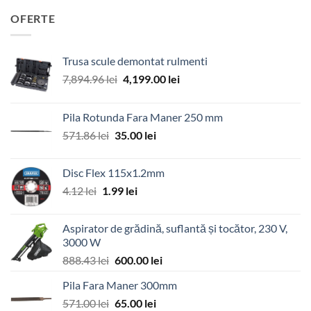
OFERTE
Trusa scule demontat rulmenti
Prețul
Prețul
7,894.96
lei
4,199.00
lei
inițial
curent
a
este:
Pila Rotunda Fara Maner 250 mm
fost:
4,199.00 lei.
Prețul
Prețul
571.86
lei
35.00
lei
7,894.96 lei.
inițial
curent
a
este:
Disc Flex 115x1.2mm
fost:
35.00 lei.
Prețul
Prețul
4.12
lei
1.99
lei
571.86 lei.
inițial
curent
a
este:
Aspirator de grădină, suflantă și tocător, 230 V,
fost:
1.99 lei.
3000 W
4.12 lei.
Prețul
Prețul
888.43
lei
600.00
lei
inițial
curent
Pila Fara Maner 300mm
a
este:
Prețul
Prețul
571.00
lei
fost:
65.00
lei
600.00 lei.