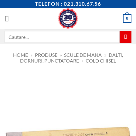
Skip
TELEFON : 021.310.67.56
to
content
0
Caută
după:
HOME
»
PRODUSE
»
SCULE DE MANA
»
DALTI,
DORNURI, PUNCTATOARE
»
COLD CHISEL