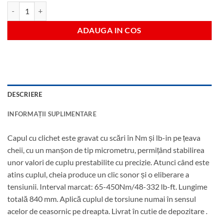
Cantitate Cheie dinamometrica 65-450 Nm antrenare 3/4"
ADAUGA IN COS
DESCRIERE
INFORMAȚII SUPLIMENTARE
Capul cu clichet este gravat cu scări în Nm și lb-in pe țeava
cheii, cu un manșon de tip micrometru, permițând stabilirea
unor valori de cuplu prestabilite cu precizie. Atunci când este
atins cuplul, cheia produce un clic sonor și o eliberare a
tensiunii. Interval marcat: 65-450Nm/48-332 lb-ft. Lungime
totală 840 mm. Aplică cuplul de torsiune numai în sensul
acelor de ceasornic pe dreapta. Livrat în cutie de depozitare .