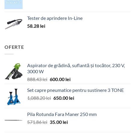
Tester de aprindere In-Line
58.28
lei
OFERTE
Aspirator de grădină, suflantă și tocător, 230 V,
3000 W
Prețul
Prețul
888.43
lei
600.00
lei
inițial
curent
Set capre pneumatice pentru sustinere 3 TONE
a
este:
Prețul
Prețul
1,088.20
lei
fost:
650.00
lei
600.00 lei.
inițial
curent
888.43 lei.
a
este:
Pila Rotunda Fara Maner 250 mm
fost:
650.00 lei.
Prețul
Prețul
571.86
lei
35.00
lei
1,088.20 lei.
inițial
curent
a
este: