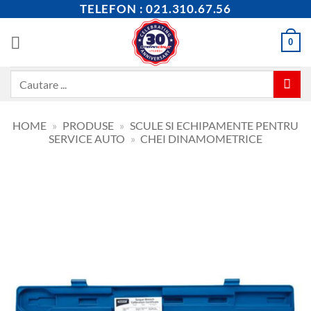
Skip
TELEFON : 021.310.67.56
to
content
0
Caută
după:
HOME
»
PRODUSE
»
SCULE SI ECHIPAMENTE PENTRU
SERVICE AUTO
»
CHEI DINAMOMETRICE