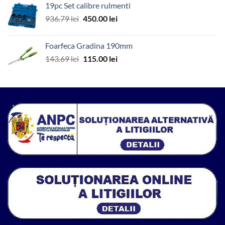
19pc Set calibre rulmenti
fost:
35.00 lei.
Prețul
Prețul
936.79
lei
450.00
lei
571.86 lei.
inițial
curent
a
este:
Foarfeca Gradina 190mm
fost:
450.00 lei.
Prețul
Prețul
143.69
lei
115.00
lei
936.79 lei.
inițial
curent
a
este:
fost:
115.00 lei.
143.69 lei.