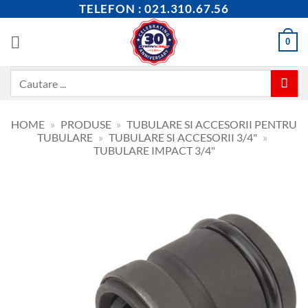
Skip
TELEFON : 021.310.67.56
to
content
0
Caută
după:
HOME
»
PRODUSE
»
TUBULARE SI ACCESORII PENTRU
TUBULARE
»
TUBULARE SI ACCESORII 3/4"
»
TUBULARE IMPACT 3/4"