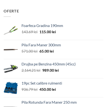
OFERTE
Foarfeca Gradina 190mm
Prețul
Prețul
143.69
lei
115.00
lei
inițial
curent
a
este:
Pila Fara Maner 300mm
fost:
115.00 lei.
Prețul
Prețul
571.00
lei
65.00
lei
143.69 lei.
inițial
curent
a
este:
Drujba pe Benzina 450mm (45cc)
fost:
65.00 lei.
Prețul
Prețul
2,164.21
lei
989.00
lei
571.00 lei.
inițial
curent
a
este:
19pc Set calibre rulmenti
fost:
989.00 lei.
Prețul
Prețul
936.79
lei
450.00
lei
2,164.21 lei.
inițial
curent
a
este:
Pila Rotunda Fara Maner 250 mm
fost:
450.00 lei.