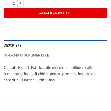
Cantitate Cardan impact antrenare 3/4"
ADAUGA IN COS
DESCRIERE
INFORMAȚII SUPLIMENTARE
Calitate Expert. Fabricat din oțel crom molibden călit,
temperat și înnegrit chimic pentru protecție împotriva
coroziunii. Livrat cu știft și inel.