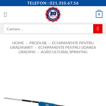
Skip
TELEFON : 021.310.67.56
to
content
0
Caută
după:
HOME
»
PRODUSE
»
ECHIPAMENTE PENTRU
GRADINARIT
»
ECHIPAMENTE PENTRU UDAREA
GRADINII
»
AGRICULTURAL SPRAYING