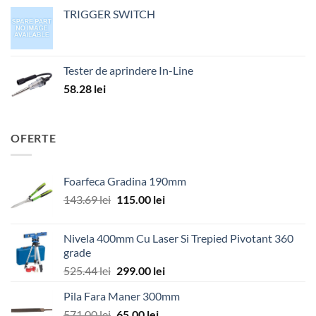
TRIGGER SWITCH
Tester de aprindere In-Line
58.28
lei
OFERTE
Foarfeca Gradina 190mm
Prețul
Prețul
143.69
lei
115.00
lei
inițial
curent
a
este:
Nivela 400mm Cu Laser Si Trepied Pivotant 360
fost:
115.00 lei.
grade
143.69 lei.
Prețul
Prețul
525.44
lei
299.00
lei
inițial
curent
Pila Fara Maner 300mm
a
este:
Prețul
Prețul
571.00
lei
fost:
65.00
lei
299.00 lei.