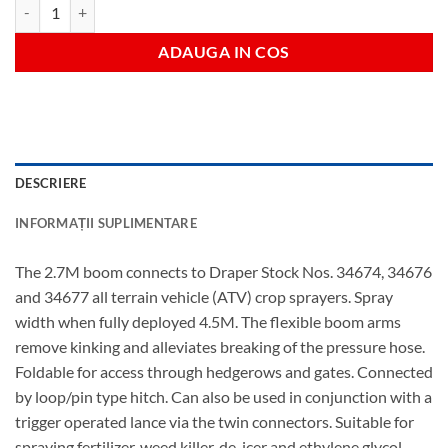
Cantitate atv boom sprayer kit 4.5m
ADAUGA IN COS
DESCRIERE
INFORMAȚII SUPLIMENTARE
The 2.7M boom connects to Draper Stock Nos. 34674, 34676
and 34677 all terrain vehicle (ATV) crop sprayers. Spray
width when fully deployed 4.5M. The flexible boom arms
remove kinking and alleviates breaking of the pressure hose.
Foldable for access through hedgerows and gates. Connected
by loop/pin type hitch. Can also be used in conjunction with a
trigger operated lance via the twin connectors. Suitable for
spraying fertilizer, weed killer, de-icer and ethylene glycol