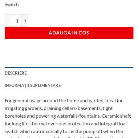
Switch
Cantitate 230V 400W Submersible Water Pump With Integrated Floa
ADAUGA IN COS
DESCRIERE
INFORMAȚII SUPLIMENTARE
For general usage around the home and garden. Ideal for
irrigating gardens, draining cellars/basements, tight
boreholes and powering waterfalls/fountains. Ceramic shaft
for long life, thermal overload protection and integral float
switch which automatically turns the pump off when the