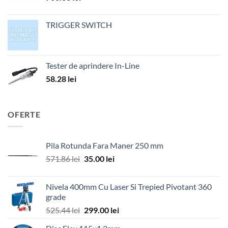
TRIGGER SWITCH
Tester de aprindere In-Line
58.28
lei
OFERTE
Pila Rotunda Fara Maner 250 mm
Prețul
Prețul
571.86
lei
35.00
lei
inițial
curent
a
este:
Nivela 400mm Cu Laser Si Trepied Pivotant 360
fost:
35.00 lei.
grade
571.86 lei.
Prețul
Prețul
525.44
lei
299.00
lei
inițial
curent