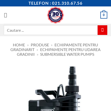
Skip
TELEFON : 021.310.67.56
to
content
0
Caută
după:
HOME
»
PRODUSE
»
ECHIPAMENTE PENTRU
GRADINARIT
»
ECHIPAMENTE PENTRU UDAREA
GRADINII
»
SUBMERSIBLE WATER PUMPS