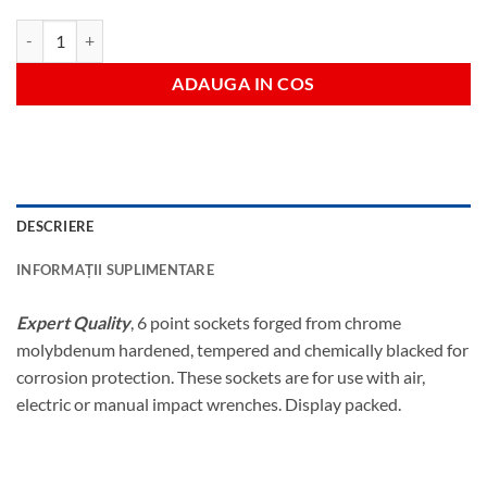
Cantitate 8mm tubulara lunga impact 3/8"
ADAUGA IN COS
DESCRIERE
INFORMAȚII SUPLIMENTARE
Expert Quality
, 6 point sockets forged from chrome
molybdenum hardened, tempered and chemically blacked for
corrosion protection. These sockets are for use with air,
electric or manual impact wrenches. Display packed.