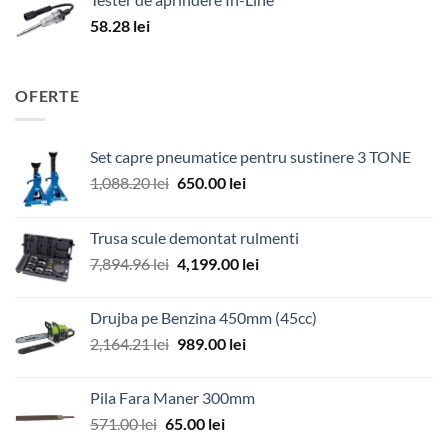
58.28
lei
OFERTE
Set capre pneumatice pentru sustinere 3 TONE
Prețul
Prețul
1,088.20
lei
650.00
lei
inițial
curent
a
este:
Trusa scule demontat rulmenti
fost:
650.00 lei.
Prețul
Prețul
7,894.96
lei
4,199.00
lei
1,088.20 lei.
inițial
curent
a
este:
Drujba pe Benzina 450mm (45cc)
fost:
4,199.00 lei.
Prețul
Prețul
2,164.21
lei
989.00
lei
7,894.96 lei.
inițial
curent
a
este:
Pila Fara Maner 300mm
fost:
989.00 lei.
Prețul
Prețul
571.00
lei
65.00
lei
2,164.21 lei.
inițial
curent