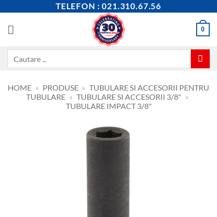
Skip
TELEFON : 021.310.67.56
to
content
0
Caută
după:
HOME
»
PRODUSE
»
TUBULARE SI ACCESORII PENTRU
TUBULARE
»
TUBULARE SI ACCESORII 3/8"
»
TUBULARE IMPACT 3/8"