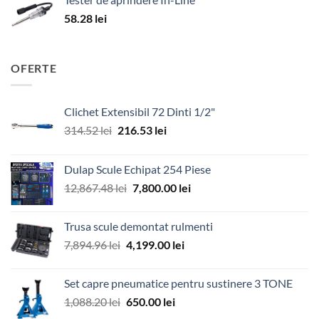
58.28
lei
OFERTE
Clichet Extensibil 72 Dinti 1/2"
Prețul
Prețul
314.52
lei
216.53
lei
inițial
curent
a
este:
Dulap Scule Echipat 254 Piese
fost:
216.53 lei.
Prețul
Prețul
12,867.48
lei
7,800.00
lei
314.52 lei.
inițial
curent
a
este:
Trusa scule demontat rulmenti
fost:
7,800.00 lei.
Prețul
Prețul
7,894.96
lei
4,199.00
lei
12,867.48 lei.
inițial
curent
a
este:
Set capre pneumatice pentru sustinere 3 TONE
fost:
4,199.00 lei.
Prețul
Prețul
1,088.20
lei
650.00
lei
7,894.96 lei.
inițial
curent