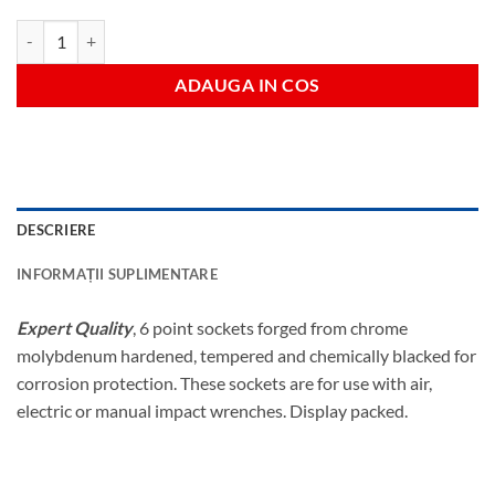
Cantitate 17mm tubulara lunga impact 3/8"
ADAUGA IN COS
DESCRIERE
INFORMAȚII SUPLIMENTARE
Expert Quality
, 6 point sockets forged from chrome
molybdenum hardened, tempered and chemically blacked for
corrosion protection. These sockets are for use with air,
electric or manual impact wrenches. Display packed.