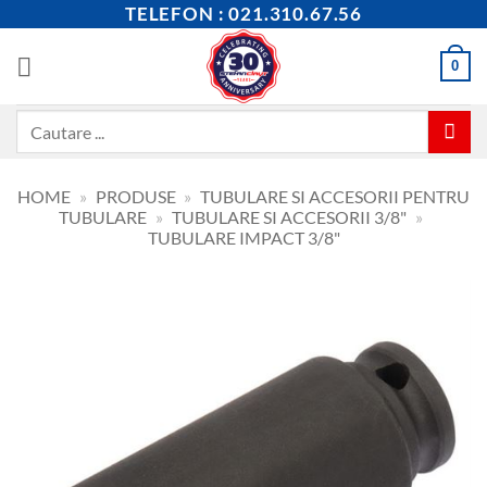
Skip
TELEFON : 021.310.67.56
to
content
0
Caută
după:
HOME
»
PRODUSE
»
TUBULARE SI ACCESORII PENTRU
TUBULARE
»
TUBULARE SI ACCESORII 3/8"
»
TUBULARE IMPACT 3/8"