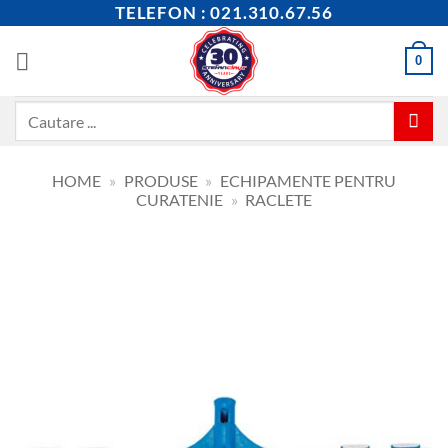
Skip
TELEFON : 021.310.67.56
to
content
0
Caută
după:
HOME
»
PRODUSE
»
ECHIPAMENTE PENTRU
CURATENIE
»
RACLETE