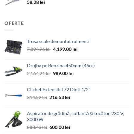
58.28
lei
OFERTE
Trusa scule demontat rulmenti
Prețul
Prețul
7,894.96
lei
4,199.00
lei
inițial
curent
a
este:
Drujba pe Benzina 450mm (45cc)
fost:
4,199.00 lei.
Prețul
Prețul
2,164.21
lei
989.00
lei
7,894.96 lei.
inițial
curent
a
este:
Clichet Extensibil 72 Dinti 1/2"
fost:
989.00 lei.
Prețul
Prețul
314.52
lei
216.53
lei
2,164.21 lei.
inițial
curent
a
este:
Aspirator de grădină, suflantă și tocător, 230 V,
fost:
216.53 lei.
3000 W
314.52 lei.
Prețul
Prețul
888.43
lei
600.00
lei
inițial
curent