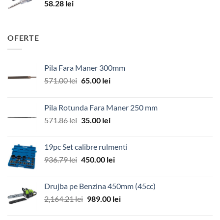
58.28
lei
OFERTE
Pila Fara Maner 300mm
Prețul
Prețul
571.00
lei
65.00
lei
inițial
curent
a
este:
Pila Rotunda Fara Maner 250 mm
fost:
65.00 lei.
Prețul
Prețul
571.86
lei
35.00
lei
571.00 lei.
inițial
curent
a
este:
19pc Set calibre rulmenti
fost:
35.00 lei.
Prețul
Prețul
936.79
lei
450.00
lei
571.86 lei.
inițial
curent
a
este:
Drujba pe Benzina 450mm (45cc)
fost:
450.00 lei.
Prețul
Prețul
2,164.21
lei
989.00
lei
936.79 lei.
inițial
curent
a
este: