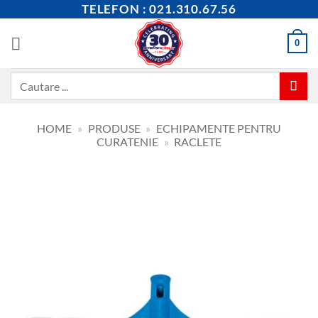
Skip
TELEFON : 021.310.67.56
to
content
0
Caută
după:
HOME
»
PRODUSE
»
ECHIPAMENTE PENTRU
CURATENIE
»
RACLETE