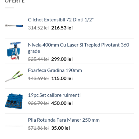
OFERTE
Clichet Extensibil 72 Dinti 1/2"
Prețul
Prețul
314.52
lei
216.53
lei
inițial
curent
a
este:
Nivela 400mm Cu Laser Si Trepied Pivotant 360
fost:
216.53 lei.
grade
314.52 lei.
Prețul
Prețul
525.44
lei
299.00
lei
inițial
curent
Foarfeca Gradina 190mm
a
este:
Prețul
Prețul
143.69
lei
fost:
115.00
lei
299.00 lei.
inițial
curent
525.44 lei.
a
este:
19pc Set calibre rulmenti
fost:
115.00 lei.
Prețul
Prețul
936.79
lei
450.00
lei
143.69 lei.
inițial
curent
a
este:
Pila Rotunda Fara Maner 250 mm
fost:
450.00 lei.
Prețul
Prețul
571.86
lei
35.00
lei
936.79 lei.
inițial
curent