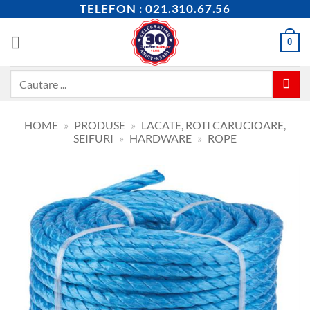
Skip
TELEFON : 021.310.67.56
to
content
0
Caută
după:
HOME
»
PRODUSE
»
LACATE, ROTI CARUCIOARE,
SEIFURI
»
HARDWARE
»
ROPE