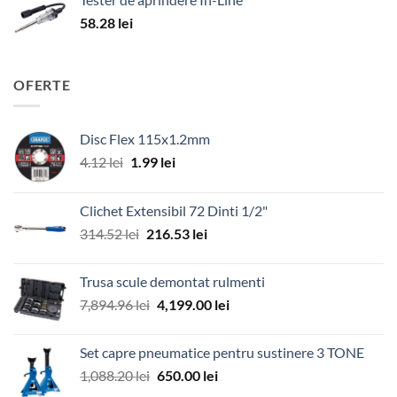
58.28
lei
OFERTE
Disc Flex 115x1.2mm
Prețul
Prețul
4.12
lei
1.99
lei
inițial
curent
a
este:
Clichet Extensibil 72 Dinti 1/2"
fost:
1.99 lei.
Prețul
Prețul
314.52
lei
216.53
lei
4.12 lei.
inițial
curent
a
este:
Trusa scule demontat rulmenti
fost:
216.53 lei.
Prețul
Prețul
7,894.96
lei
4,199.00
lei
314.52 lei.
inițial
curent
a
este:
Set capre pneumatice pentru sustinere 3 TONE
fost:
4,199.00 lei.
Prețul
Prețul
1,088.20
lei
650.00
lei
7,894.96 lei.
inițial
curent