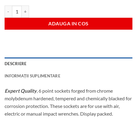
Cantitate 4mm tubulara lunga impact1/4dr
ADAUGA IN COS
DESCRIERE
INFORMAȚII SUPLIMENTARE
Expert Quality
, 6 point sockets forged from chrome
molybdenum hardened, tempered and chemically blacked for
corrosion protection. These sockets are for use with air,
electric or manual impact wrenches. Display packed.