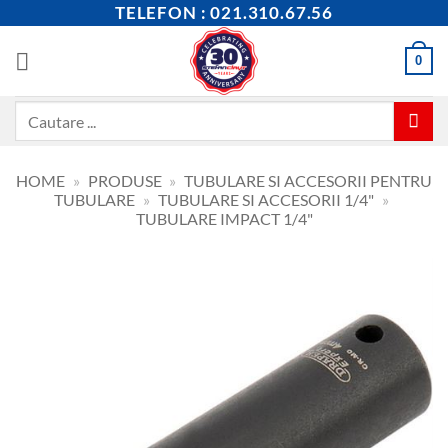
Skip
TELEFON : 021.310.67.56
to
content
0
Caută
după:
HOME
»
PRODUSE
»
TUBULARE SI ACCESORII PENTRU
TUBULARE
»
TUBULARE SI ACCESORII 1/4"
»
TUBULARE IMPACT 1/4"