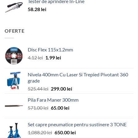
Tester de aprindere In-Line
58.28
lei
OFERTE
Disc Flex 115x1.2mm
Prețul
Prețul
4.12
lei
1.99
lei
inițial
curent
a
este:
Nivela 400mm Cu Laser Si Trepied Pivotant 360
fost:
1.99 lei.
grade
4.12 lei.
Prețul
Prețul
525.44
lei
299.00
lei
inițial
curent
Pila Fara Maner 300mm
a
este:
Prețul
Prețul
571.00
lei
fost:
65.00
lei
299.00 lei.
inițial
curent
525.44 lei.
a
este:
Set capre pneumatice pentru sustinere 3 TONE
fost:
65.00 lei.
Prețul
Prețul
1,088.20
lei
650.00
lei
571.00 lei.