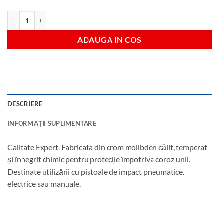
Cantitate Tubulara lunga hexagonala impact 13 mm antrenare 1/4"
ADAUGA IN COS
DESCRIERE
INFORMAȚII SUPLIMENTARE
Calitate Expert. Fabricata din crom molibden călit, temperat
și înnegrit chimic pentru protecție împotriva coroziunii.
Destinate utilizării cu pistoale de impact pneumatice,
electrice sau manuale.