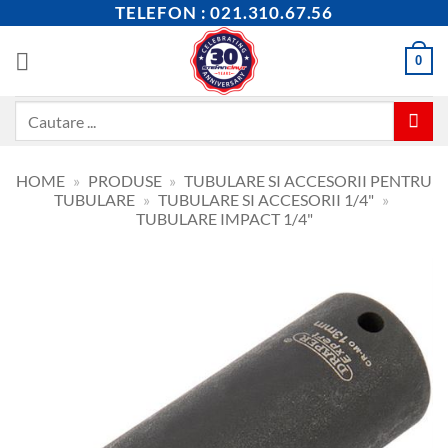
Skip
TELEFON : 021.310.67.56
to
content
0
Caută
după:
HOME
»
PRODUSE
»
TUBULARE SI ACCESORII PENTRU
TUBULARE
»
TUBULARE SI ACCESORII 1/4"
»
TUBULARE IMPACT 1/4"