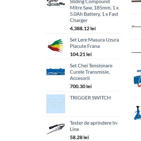
Sliding Compound
Mitre Saw, 185mm, 1 x
5.0Ah Battery, 1 x Fast
Charger
4,388.12
lei
Set Lere Masura Uzura
Placute Frana
104.21
lei
Set Chei Tensionare
Curele Transmisie,
Accesorii
700.30
lei
TRIGGER SWITCH
Tester de aprindere In-
Line
58.28
lei