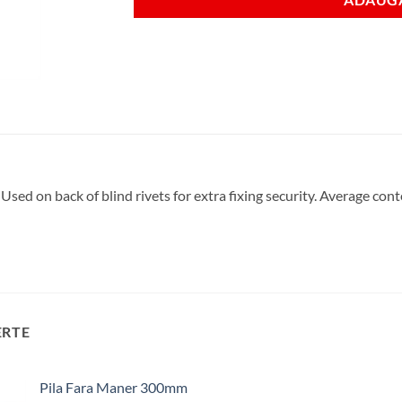
. Used on back of blind rivets for extra fixing security. Average co
ERTE
Pila Fara Maner 300mm