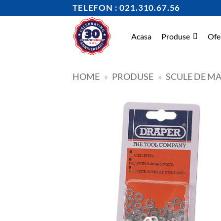
Skip
TELEFON : 021.310.67.56
to
content
Acasa
Produse
Ofe
HOME
»
PRODUSE
»
SCULE DE M