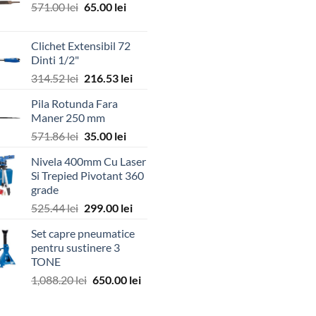
Prețul
Prețul
571.00
lei
65.00
lei
inițial
curent
a
este:
Clichet Extensibil 72
fost:
65.00 lei.
Dinti 1/2"
571.00 lei.
Prețul
Prețul
314.52
lei
216.53
lei
inițial
curent
Pila Rotunda Fara
a
este:
Maner 250 mm
fost:
216.53 lei.
Prețul
Prețul
571.86
lei
35.00
lei
314.52 lei.
inițial
curent
Nivela 400mm Cu Laser
a
este:
Si Trepied Pivotant 360
fost:
35.00 lei.
grade
571.86 lei.
Prețul
Prețul
525.44
lei
299.00
lei
inițial
curent
Set capre pneumatice
a
este:
pentru sustinere 3
fost:
299.00 lei.
TONE
525.44 lei.
Prețul
Prețul
1,088.20
lei
650.00
lei
inițial
curent
a
este: