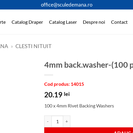
office@sculedemana.ro
rte
Catalog Draper
Catalog Laser
Despre noi
Contact
ANA
»
CLESTI NITUIT
4mm back.washer-(100 p
Cod produs: 14015
20.19
lei
100 x 4mm Rivet Backing Washers
Cantitate 4mm back.washer-(100 per card)
ADAUGA