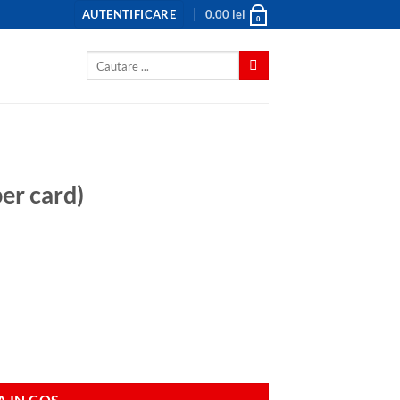
AUTENTIFICARE
0.00
lei
0
Caută
după:
er card)
 IN COS