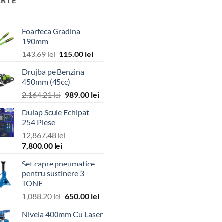
ERTE
Foarfeca Gradina
190mm
Prețul
Prețul
143.69
lei
115.00
lei
inițial
curent
Drujba pe Benzina
a
este:
450mm (45cc)
fost:
115.00 lei.
Prețul
Prețul
2,164.21
lei
989.00
lei
143.69 lei.
inițial
curent
Dulap Scule Echipat
a
este:
254 Piese
fost:
989.00 lei.
12,867.48
lei
2,164.21 lei.
Prețul
Prețul
7,800.00
lei
inițial
curent
Set capre pneumatice
a
este:
pentru sustinere 3
fost:
7,800.00 lei.
TONE
12,867.48 lei.
Prețul
Prețul
1,088.20
lei
650.00
lei
inițial
curent
Nivela 400mm Cu Laser
a
este: