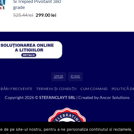
Si Trepied Pivotant 360
fost:
650.00 lei.
grade
1,088.20 lei.
Prețul
Prețul
525.44
lei
299.00
lei
inițial
curent
a
este:
fost:
299.00 lei.
525.44 lei.
Cash
Bank
On
Transfer
EBĂRI FRECVENTE
TERMENI ȘI CONDIȚII
CUM COMAND
POLITICĂ D
Delivery
Copyright 2026 ©
STEFANCLAYT SRL
| Created by
Ancor Solutions
e de pe site-ul nostru, pentru a ne personaliza continutul si reclamele, p