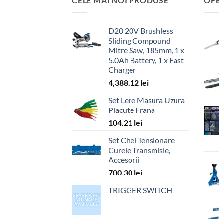
CELE MAI NOI PRODUSE
OF
D20 20V Brushless
Sliding Compound
Mitre Saw, 185mm, 1 x
5.0Ah Battery, 1 x Fast
Charger
4,388.12
lei
Set Lere Masura Uzura
Placute Frana
104.21
lei
Set Chei Tensionare
Curele Transmisie,
Accesorii
700.30
lei
TRIGGER SWITCH