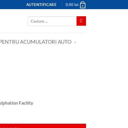
AUTENTIFICARE
0.00
lei
0
Caută
după:
PENTRU ACUMULATORI AUTO
»
lphation Facility