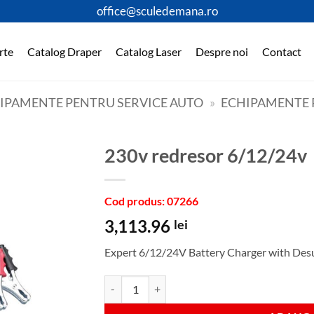
office@sculedemana.ro
rte
Catalog Draper
Catalog Laser
Despre noi
Contact
HIPAMENTE PENTRU SERVICE AUTO
»
ECHIPAMENTE 
230v redresor 6/12/24v
Cod produs: 07266
3,113.96
lei
Expert 6/12/24V Battery Charger with Desu
Cantitate 230v redresor 6/12/24v