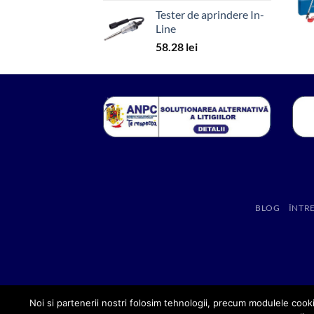
Tester de aprindere In-
Line
58.28
lei
BLOG
ÎNTR
Noi si partenerii nostri folosim tehnologii, precum modulele cooki