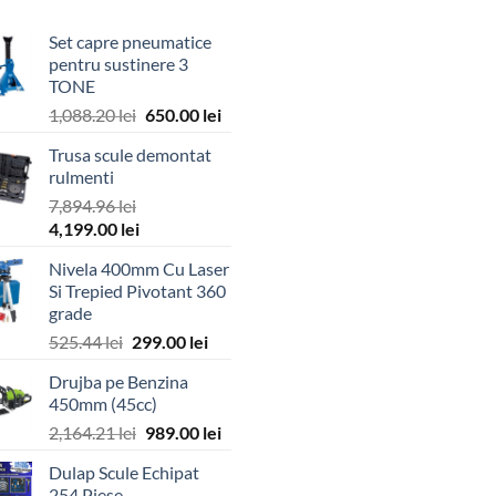
Set capre pneumatice
pentru sustinere 3
TONE
Prețul
Prețul
1,088.20
lei
650.00
lei
inițial
curent
Trusa scule demontat
a
este:
rulmenti
fost:
650.00 lei.
7,894.96
lei
1,088.20 lei.
Prețul
Prețul
4,199.00
lei
inițial
curent
Nivela 400mm Cu Laser
a
este:
Si Trepied Pivotant 360
fost:
4,199.00 lei.
grade
7,894.96 lei.
Prețul
Prețul
525.44
lei
299.00
lei
inițial
curent
Drujba pe Benzina
a
este:
450mm (45cc)
fost:
299.00 lei.
Prețul
Prețul
2,164.21
lei
989.00
lei
525.44 lei.
inițial
curent
Dulap Scule Echipat
a
este:
254 Piese