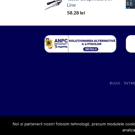
Line
58.28
lei
BLOG
ÎNTR
Noi si partenerii nostri folosim tehnologii, precum modulele cooki
analiza