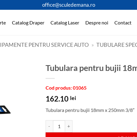
office@sculedemana.ro
rte
Catalog Draper
Catalog Laser
Despre noi
Contact
HIPAMENTE PENTRU SERVICE AUTO
»
TUBULARE SPE
Tubulara pentru bujii 
Cod produs: 01065
162.10
lei
Tubulara pentru bujii 18mm x 250mm 3/8″
Cantitate Tubulara pentru bujii 18mm x 250mm 