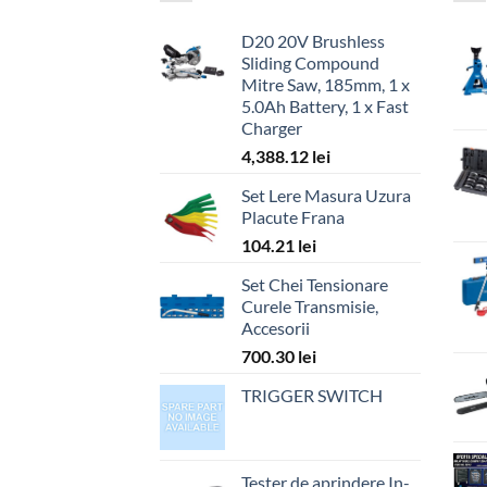
D20 20V Brushless
Sliding Compound
Mitre Saw, 185mm, 1 x
5.0Ah Battery, 1 x Fast
Charger
4,388.12
lei
Set Lere Masura Uzura
Placute Frana
104.21
lei
Set Chei Tensionare
Curele Transmisie,
Accesorii
700.30
lei
TRIGGER SWITCH
Tester de aprindere In-