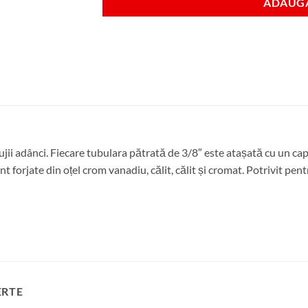
ADAUGA
jii adânci. Fiecare tubulara pătrată de 3/8″ este atașată cu un c
unt forjate din oțel crom vanadiu, călit, călit și cromat. Potrivit pe
ERTE