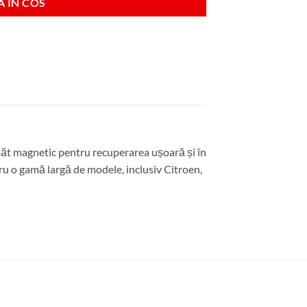
 IN COS
apăt magnetic pentru recuperarea ușoară și în
ntru o gamă largă de modele, inclusiv Citroen,