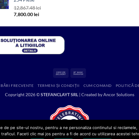
fost:
989.00 lei.
12,867.48
lei
2,164.21 lei.
Prețul
Prețul
7,800.00
lei
inițial
curent
a
este:
fost:
7,800.00 lei.
12,867.48 lei.
Cash
Bank
On
Transfer
EBĂRI FRECVENTE
TERMENI ȘI CONDIȚII
CUM COMAND
POLITICĂ D
Delivery
Copyright 2026 ©
STEFANCLAYT SRL
| Created by
Ancor Solutions
e de pe site-ul nostru, pentru a ne personaliza continutul si reclamele, p
 traficul. Faceti clic mai jos pentru a fi de acord cu utilizarea acestei teh