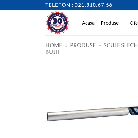
Skip
TELEFON : 021.310.67.56
to
content
Acasa
Produse
Ofe
HOME
»
PRODUSE
»
SCULE SI EC
BUJII