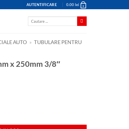
AUTENTIFICARE
0.00
lei
0
Caută
după:
CIALE AUTO
»
TUBULARE PENTRU
18mm x 250mm 3/8″
3/8"