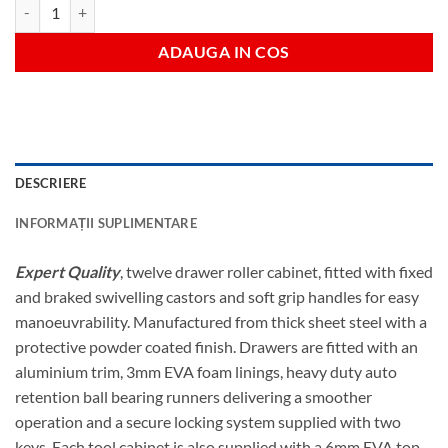
Cantitate 12 drawer 42" roller cab
ADAUGA IN COS
DESCRIERE
INFORMAȚII SUPLIMENTARE
Expert Quality
, twelve drawer roller cabinet, fitted with fixed
and braked swivelling castors and soft grip handles for easy
manoeuvrability. Manufactured from thick sheet steel with a
protective powder coated finish. Drawers are fitted with an
aluminium trim, 3mm EVA foam linings, heavy duty auto
retention ball bearing runners delivering a smoother
operation and a secure locking system supplied with two
keys. Each tool cabinet is also supplied with a 6mm EVA top