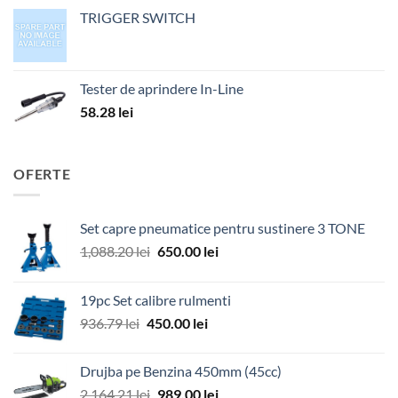
TRIGGER SWITCH
Tester de aprindere In-Line
58.28
lei
OFERTE
Set capre pneumatice pentru sustinere 3 TONE
Prețul
Prețul
1,088.20
lei
650.00
lei
inițial
curent
a
este:
19pc Set calibre rulmenti
fost:
650.00 lei.
Prețul
Prețul
936.79
lei
450.00
lei
1,088.20 lei.
inițial
curent
a
este:
Drujba pe Benzina 450mm (45cc)
fost:
450.00 lei.
Prețul
Prețul
2,164.21
lei
989.00
lei
936.79 lei.