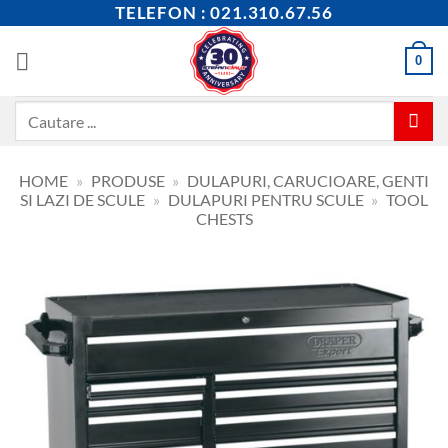
Skip
TELEFON : 021.310.67.56
to
content
0
Caută
după:
HOME
»
PRODUSE
»
DULAPURI, CARUCIOARE, GENTI
SI LAZI DE SCULE
»
DULAPURI PENTRU SCULE
»
TOOL
CHESTS