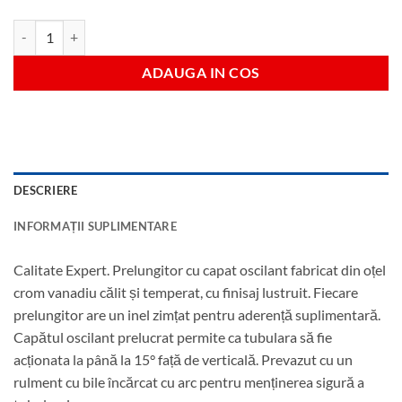
Cantitate Prelungitor oscilant 450 mm antrenare 3/8"
ADAUGA IN COS
DESCRIERE
INFORMAȚII SUPLIMENTARE
Calitate Expert. Prelungitor cu capat oscilant fabricat din oțel
crom vanadiu călit și temperat, cu finisaj lustruit. Fiecare
prelungitor are un inel zimțat pentru aderență suplimentară.
Capătul oscilant prelucrat permite ca tubulara să fie
acționata la până la 15° față de verticală. Prevazut cu un
rulment cu bile încărcat cu arc pentru menținerea sigură a