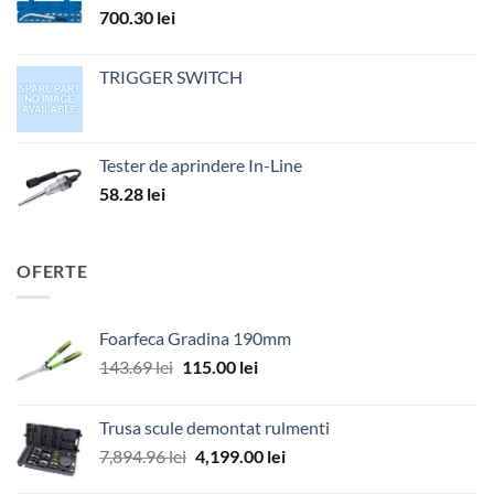
700.30
lei
TRIGGER SWITCH
Tester de aprindere In-Line
58.28
lei
OFERTE
Foarfeca Gradina 190mm
Prețul
Prețul
143.69
lei
115.00
lei
inițial
curent
a
este:
Trusa scule demontat rulmenti
fost:
115.00 lei.
Prețul
Prețul
7,894.96
lei
4,199.00
lei
143.69 lei.
inițial
curent