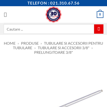
Skip
TELEFON : 021.310.67.56
to
content
0
Caută
după:
HOME
»
PRODUSE
»
TUBULARE SI ACCESORII PENTRU
TUBULARE
»
TUBULARE SI ACCESORII 3/8"
»
PRELUNGITOARE 3/8"