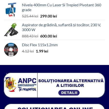
a
este:
Nivela 400mm Cu Laser Si Trepied Pivotant 360
fost:
4,199.00 lei.
grade
7,894.96 lei.
Prețul
Prețul
525.44
lei
299.00
lei
inițial
curent
Aspirator de grădină, suflantă și tocător, 230 V,
a
este:
3000 W
fost:
299.00 lei.
Prețul
Prețul
888.43
lei
600.00
lei
525.44 lei.
inițial
curent
Disc Flex 115x1.2mm
a
este:
Prețul
Prețul
4.12
lei
1.99
fost:
lei
600.00 lei.
inițial
curent
888.43 lei.
a
este:
fost:
1.99 lei.
4.12 lei.