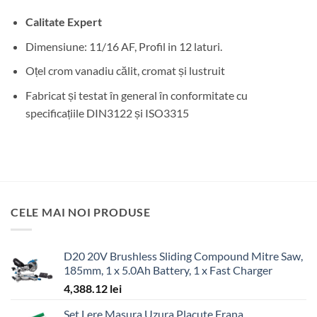
Calitate Expert
Dimensiune: 11/16 AF, Profil in 12 laturi.
Oțel crom vanadiu călit, cromat și lustruit
Fabricat și testat în general în conformitate cu
specificațiile DIN3122 și ISO3315
CELE MAI NOI PRODUSE
D20 20V Brushless Sliding Compound Mitre Saw,
185mm, 1 x 5.0Ah Battery, 1 x Fast Charger
4,388.12
lei
Set Lere Masura Uzura Placute Frana