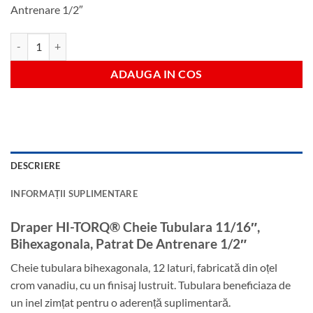
Antrenare 1/2″
Cantitate Draper HI-TORQ® Cheie Tubulara 11/16" AF, Bihexagonala,
ADAUGA IN COS
DESCRIERE
INFORMAȚII SUPLIMENTARE
Draper HI-TORQ® Cheie Tubulara 11/16″,
Bihexagonala, Patrat De Antrenare 1/2″
Cheie tubulara bihexagonala, 12 laturi, fabricată din oțel
crom vanadiu, cu un finisaj lustruit. Tubulara beneficiaza de
un inel zimțat pentru o aderență suplimentară.