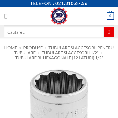
Skip
TELEFON : 021.310.67.56
to
content
0
Caută
după:
HOME
»
PRODUSE
»
TUBULARE SI ACCESORII PENTRU
TUBULARE
»
TUBULARE SI ACCESORII 1/2"
»
TUBULARE BI-HEXAGONALE (12 LATURI) 1/2"