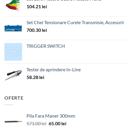
104.21
lei
Set Chei Tensionare Curele Transmisie, Accesorii
700.30
lei
TRIGGER SWITCH
Tester de aprindere In-Line
58.28
lei
OFERTE
Pila Fara Maner 300mm
Prețul
Prețul
571.00
lei
65.00
lei
inițial
curent