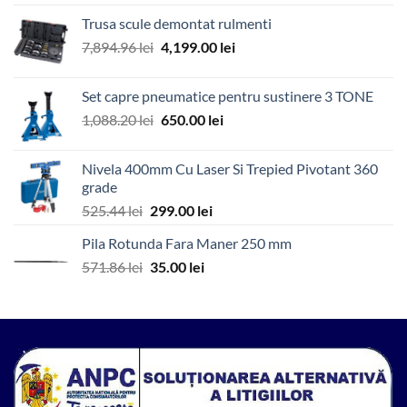
a
este:
Trusa scule demontat rulmenti
fost:
65.00 lei.
Prețul
Prețul
7,894.96
lei
4,199.00
lei
571.00 lei.
inițial
curent
a
este:
Set capre pneumatice pentru sustinere 3 TONE
fost:
4,199.00 lei.
Prețul
Prețul
1,088.20
lei
650.00
lei
7,894.96 lei.
inițial
curent
a
este:
Nivela 400mm Cu Laser Si Trepied Pivotant 360
fost:
650.00 lei.
grade
1,088.20 lei.
Prețul
Prețul
525.44
lei
299.00
lei
inițial
curent
Pila Rotunda Fara Maner 250 mm
a
este:
Prețul
Prețul
571.86
lei
fost:
35.00
lei
299.00 lei.
inițial
curent
525.44 lei.
a
este:
fost:
35.00 lei.
571.86 lei.