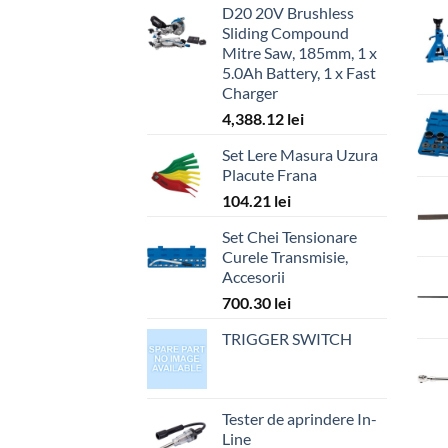
D20 20V Brushless
Sliding Compound
Mitre Saw, 185mm, 1 x
5.0Ah Battery, 1 x Fast
Charger
4,388.12
lei
Set Lere Masura Uzura
Placute Frana
104.21
lei
Set Chei Tensionare
Curele Transmisie,
Accesorii
700.30
lei
TRIGGER SWITCH
Tester de aprindere In-
Line