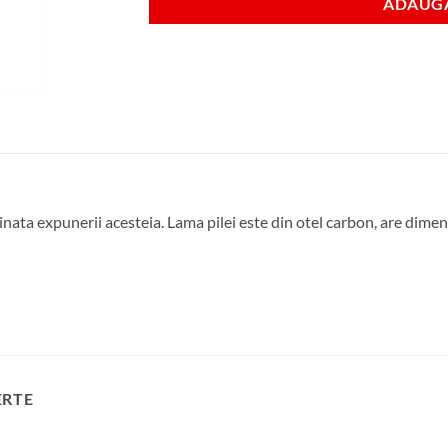
ADAUGA
tinata expunerii acesteia. Lama pilei este din otel carbon, are dime
ERTE