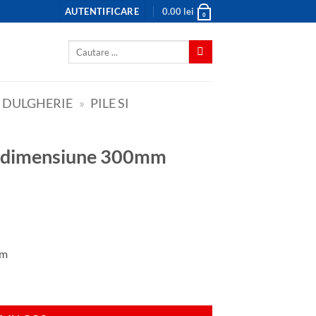
AUTENTIFICARE
0.00
lei
0
Caută
după:
, DULGHERIE
»
PILE SI
de dimensiune 300mm
mm
e 300mm