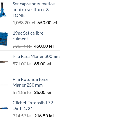
Set capre pneumatice
pentru sustinere 3
TONE
Prețul
Prețul
1,088.20
lei
650.00
lei
inițial
curent
19pc Set calibre
a
este:
rulmenti
fost:
650.00 lei.
Prețul
Prețul
936.79
lei
450.00
lei
1,088.20 lei.
inițial
curent
Pila Fara Maner 300mm
a
este:
Prețul
Prețul
571.00
lei
fost:
65.00
lei
450.00 lei.
inițial
curent
936.79 lei.
a
este:
Pila Rotunda Fara
fost:
65.00 lei.
Maner 250 mm
571.00 lei.
Prețul
Prețul
571.86
lei
35.00
lei
inițial
curent
Clichet Extensibil 72
a
este:
Dinti 1/2"
fost:
35.00 lei.
Prețul
Prețul
314.52
lei
216.53
lei
571.86 lei.
inițial
curent
a
este: