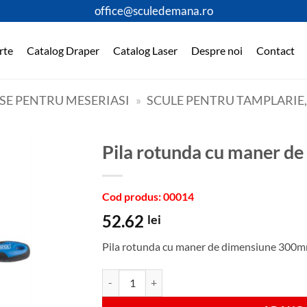
office@sculedemana.ro
rte
Catalog Draper
Catalog Laser
Despre noi
Contact
SE PENTRU MESERIASI
»
SCULE PENTRU TAMPLARIE
Pila rotunda cu maner 
Cod produs: 00014
52.62
lei
Pila rotunda cu maner de dimensiune 300
Cantitate Pila rotunda cu maner de dimensiun