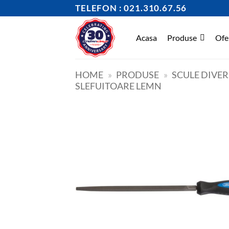
Skip
TELEFON : 021.310.67.56
to
content
Acasa
Produse
Ofe
HOME
»
PRODUSE
»
SCULE DIVER
SLEFUITOARE LEMN