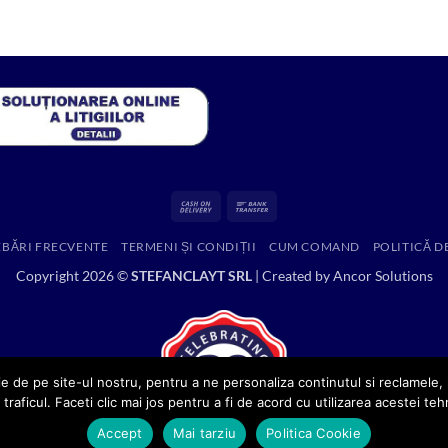
fost:
216.53 lei.
314.52 lei.
Cash
Bank
On
Transfer
EBĂRI FRECVENTE
TERMENI ȘI CONDIȚII
CUM COMAND
POLITICĂ D
Delivery
Copyright 2026 ©
STEFANCLAYT SRL
| Created by
Ancor Solutions
e de pe site-ul nostru, pentru a ne personaliza continutul si reclamele, p
 traficul. Faceti clic mai jos pentru a fi de acord cu utilizarea acestei teh
Accept
Mai tarziu
Politica Cookie