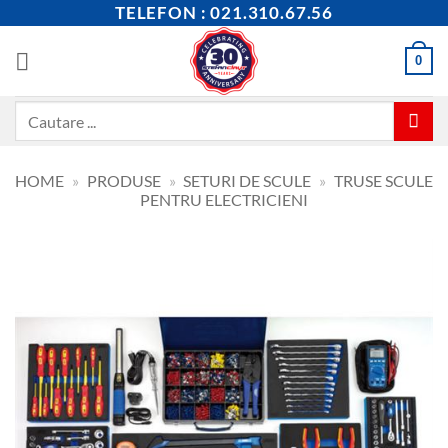
Skip
TELEFON : 021.310.67.56
to
content
0
Caută
după:
HOME
»
PRODUSE
»
SETURI DE SCULE
»
TRUSE SCULE
PENTRU ELECTRICIENI