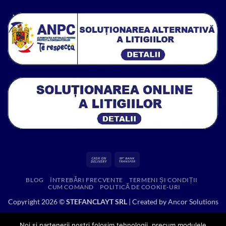
12,867.48 lei.
Cash
Bank
On
Transfer
BLOG
ÎNTREBĂRI FRECVENTE
TERMENI ȘI CONDIȚII
Delivery
CUM COMAND
POLITICĂ DE COOKIE-URI
Copyright 2026 ©
STEFANCLAYT SRL
| Created by
Ancor Solutions
Noi si partenerii nostri folosim tehnologii, precum modulele