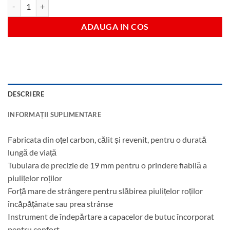
Cantitate Cheie 19 mm pentru roti
ADAUGA IN COS
DESCRIERE
INFORMAȚII SUPLIMENTARE
Fabricata din oțel carbon, călit și revenit, pentru o durată
lungă de viață
Tubulara de precizie de 19 mm pentru o prindere fiabilă a
piulițelor roților
Forță mare de strângere pentru slăbirea piulițelor roților
încăpățânate sau prea strânse
Instrument de îndepărtare a capacelor de butuc încorporat
pentru confort