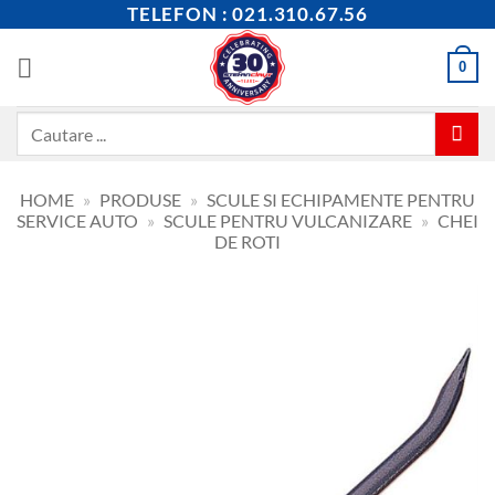
Skip
TELEFON : 021.310.67.56
to
content
0
Caută
după:
HOME
»
PRODUSE
»
SCULE SI ECHIPAMENTE PENTRU
SERVICE AUTO
»
SCULE PENTRU VULCANIZARE
»
CHEI
DE ROTI