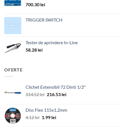
700.30
lei
TRIGGER SWITCH
Tester de aprindere In-Line
58.28
lei
OFERTE
Clichet Extensibil 72 Dinti 1/2"
Prețul
Prețul
314.52
lei
216.53
lei
inițial
curent
a
este:
Disc Flex 115x1.2mm
fost:
216.53 lei.
Prețul
Prețul
4.12
lei
1.99
lei
314.52 lei.
inițial
curent