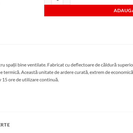
ADAUGA
tru spații bine ventilate. Fabricat cu deflectoare de căldură superi
ție termică. Această unitate de ardere curată, extrem de economică
 15 ore de utilizare continuă.
ERTE