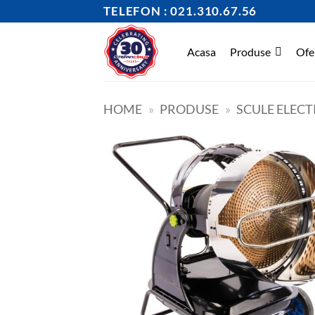
Skip
TELEFON : 021.310.67.56
to
content
Acasa
Produse
Ofe
HOME
»
PRODUSE
»
SCULE ELECT