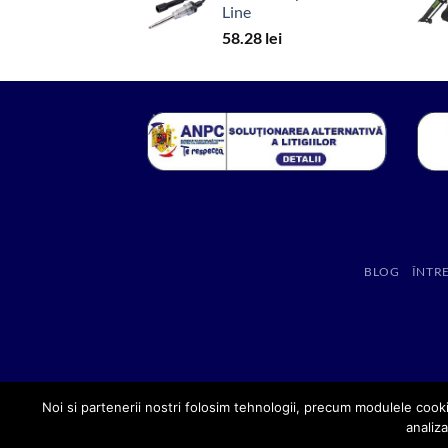
Line
58.28
lei
BLOG
ÎNTR
Noi si partenerii nostri folosim tehnologii, precum modulele cooki
analiza