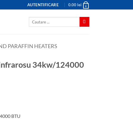
AUTENTIFICARE
0.00
lei
0
Caută
după:
AND PARAFFIN HEATERS
124000 BTU
34kw/124000 BTU