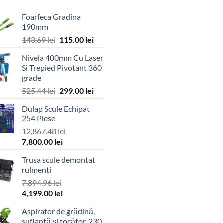
Foarfeca Gradina
190mm
Prețul
Prețul
143.69
lei
115.00
lei
inițial
curent
Nivela 400mm Cu Laser
a
este:
Si Trepied Pivotant 360
fost:
115.00 lei.
grade
143.69 lei.
Prețul
Prețul
525.44
lei
299.00
lei
inițial
curent
Dulap Scule Echipat
a
este:
254 Piese
fost:
299.00 lei.
12,867.48
lei
525.44 lei.
Prețul
Prețul
7,800.00
lei
inițial
curent
Trusa scule demontat
a
este:
rulmenti
fost:
7,800.00 lei.
7,894.96
lei
12,867.48 lei.
Prețul
Prețul
4,199.00
lei
inițial
curent
Aspirator de grădină,
a
este:
suflantă și tocător, 230