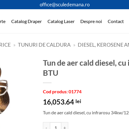
office@sculedemana.ro
rte
Catalog Draper
Catalog Laser
Despre noi
Contact
RICE
»
TUNURI DE CALDURA
»
DIESEL, KEROSENE 
Tun de aer cald diesel, cu infrarosu 34kw/124000
BTU
Cod produs: 01774
16,053.64
lei
Tun de aer cald diesel, cu infrarosu 34kw/
Cantitate Tun de aer cald diesel, cu infrarosu 