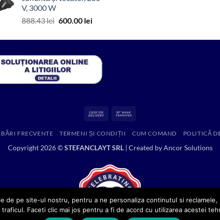
fost:
4,199.00 lei.
V, 3000 W
7,894.96 lei.
Prețul
Prețul
888.43
lei
600.00
lei
inițial
curent
a
este:
fost:
600.00 lei.
888.43 lei.
Cash
Bank
On
Transfer
EBĂRI FRECVENTE
TERMENI ȘI CONDIȚII
CUM COMAND
POLITICĂ D
Delivery
Copyright 2026 ©
STEFANCLAYT SRL
| Created by
Ancor Solutions
e de pe site-ul nostru, pentru a ne personaliza continutul si reclamele, p
 traficul. Faceti clic mai jos pentru a fi de acord cu utilizarea acestei teh