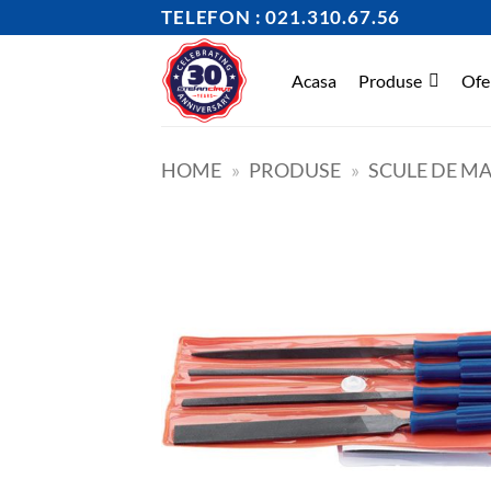
Skip
TELEFON : 021.310.67.56
to
content
Acasa
Produse
Ofe
HOME
»
PRODUSE
»
SCULE DE M