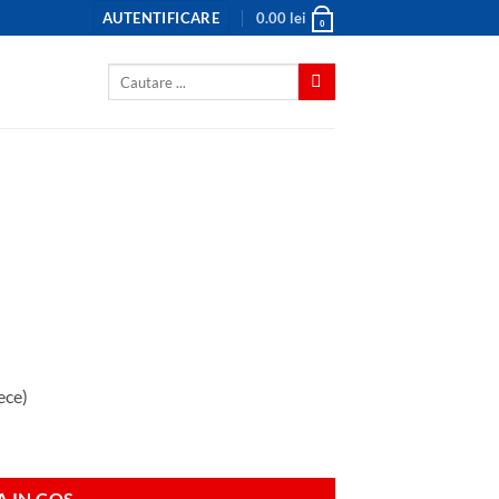
AUTENTIFICARE
0.00
lei
0
Caută
după:
ece)
 IN COS