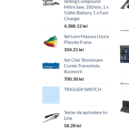
Sliding Compound
Mitre Saw, 185mm, 1 x
5.0Ah Battery, 1 x Fast
Charger
4,388.12
lei
Set Lere Masura Uzura
Placute Frana
104.21
lei
Set Chei Tensionare
Curele Transmisie,
Accesorii
700.30
lei
TRIGGER SWITCH
Tester de aprindere In-
Line
58.28
lei