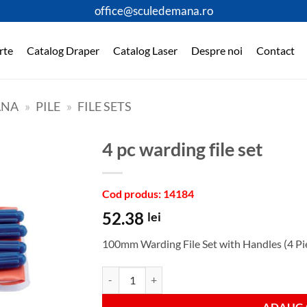
office@sculedemana.ro
rte
Catalog Draper
Catalog Laser
Despre noi
Contact
ANA
»
PILE
»
FILE SETS
4 pc warding file set
Cod produs: 14184
52.38
lei
100mm Warding File Set with Handles (4 Pi
Cantitate 4 pc warding file set
ADAUGA