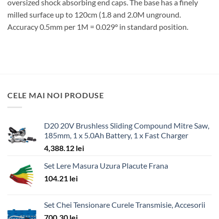
oversized shock absorbing end caps. The base has a finely
milled surface up to 120cm (1.8 and 2.0M unground.
Accuracy 0.5mm per 1M = 0.029° in standard position.
CELE MAI NOI PRODUSE
D20 20V Brushless Sliding Compound Mitre Saw,
185mm, 1 x 5.0Ah Battery, 1 x Fast Charger
4,388.12
lei
Set Lere Masura Uzura Placute Frana
104.21
lei
Set Chei Tensionare Curele Transmisie, Accesorii
700.30
lei