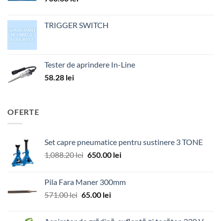
TRIGGER SWITCH
Tester de aprindere In-Line
58.28
lei
OFERTE
Set capre pneumatice pentru sustinere 3 TONE
Prețul
Prețul
1,088.20
lei
650.00
lei
inițial
curent
a
este:
Pila Fara Maner 300mm
fost:
650.00 lei.
Prețul
Prețul
571.00
lei
65.00
lei
1,088.20 lei.
inițial
curent
a
este: