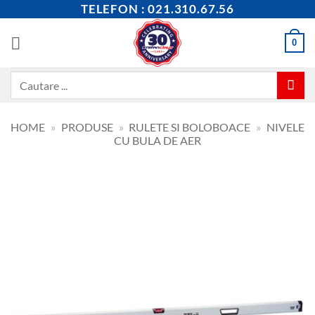
Skip
TELEFON : 021.310.67.56
to
content
0
Caută
după:
HOME
»
PRODUSE
»
RULETE SI BOLOBOACE
»
NIVELE
CU BULA DE AER