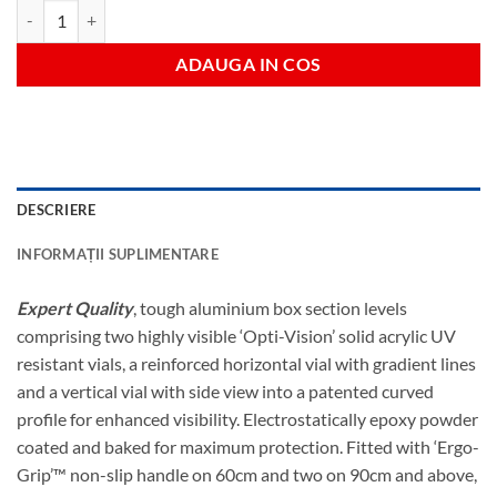
Cantitate 1800mm expert optivision level
ADAUGA IN COS
DESCRIERE
INFORMAȚII SUPLIMENTARE
Expert Quality
, tough aluminium box section levels
comprising two highly visible ‘Opti-Vision’ solid acrylic UV
resistant vials, a reinforced horizontal vial with gradient lines
and a vertical vial with side view into a patented curved
profile for enhanced visibility. Electrostatically epoxy powder
coated and baked for maximum protection. Fitted with ‘Ergo-
Grip’™ non-slip handle on 60cm and two on 90cm and above,