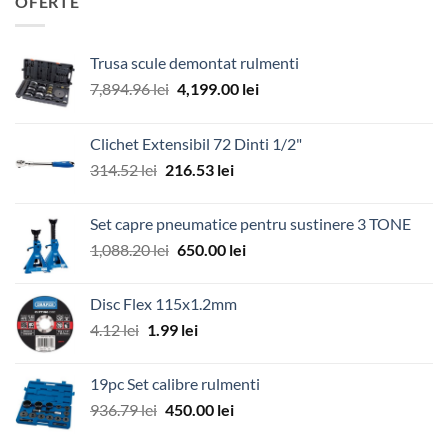
OFERTE
Trusa scule demontat rulmenti
Prețul
Prețul
7,894.96
lei
4,199.00
lei
inițial
curent
a
este:
Clichet Extensibil 72 Dinti 1/2"
fost:
4,199.00 lei.
Prețul
Prețul
314.52
lei
216.53
lei
7,894.96 lei.
inițial
curent
a
este:
Set capre pneumatice pentru sustinere 3 TONE
fost:
216.53 lei.
Prețul
Prețul
1,088.20
lei
650.00
lei
314.52 lei.
inițial
curent
a
este:
Disc Flex 115x1.2mm
fost:
650.00 lei.
Prețul
Prețul
4.12
lei
1.99
lei
1,088.20 lei.
inițial
curent
a
este:
19pc Set calibre rulmenti
fost:
1.99 lei.
Prețul
Prețul
936.79
lei
450.00
lei
4.12 lei.
inițial
curent