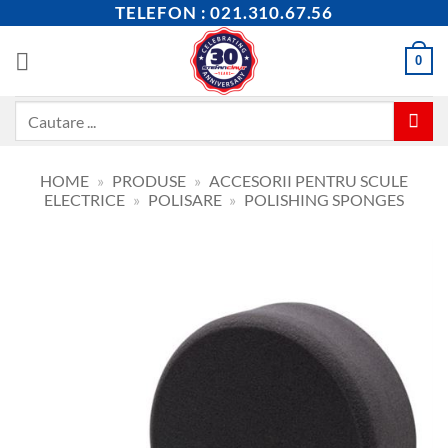
Skip
TELEFON : 021.310.67.56
to
content
0
Caută
după:
HOME
»
PRODUSE
»
ACCESORII PENTRU SCULE
ELECTRICE
»
POLISARE
»
POLISHING SPONGES