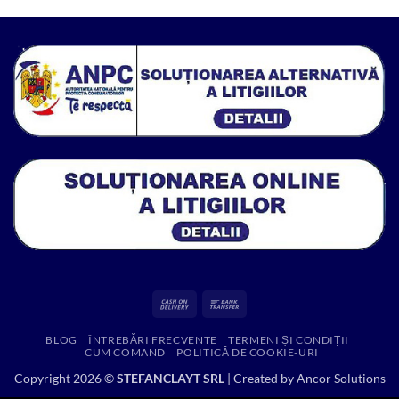
a
este:
fost:
450.00 lei.
936.79 lei.
Cash
Bank
On
Transfer
BLOG
ÎNTREBĂRI FRECVENTE
TERMENI ȘI CONDIȚII
Delivery
CUM COMAND
POLITICĂ DE COOKIE-URI
Copyright 2026 ©
STEFANCLAYT SRL
| Created by
Ancor Solutions