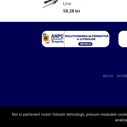
Line
58.28
lei
BLOG
ÎNTR
Noi si partenerii nostri folosim tehnologii, precum modulele cooki
analiza