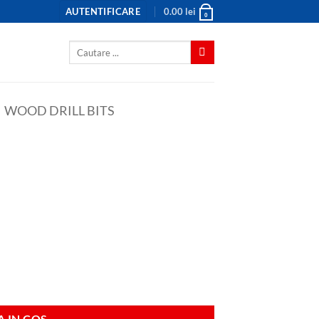
AUTENTIFICARE
0.00
lei
0
Caută
după:
WOOD DRILL BITS
 IN COS