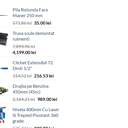
Pila Rotunda Fara
Maner 250 mm
Prețul
Prețul
571.86
lei
35.00
lei
inițial
curent
Trusa scule demontat
a
este:
rulmenti
fost:
35.00 lei.
7,894.96
lei
571.86 lei.
Prețul
Prețul
4,199.00
lei
inițial
curent
Clichet Extensibil 72
a
este:
Dinti 1/2"
fost:
4,199.00 lei.
Prețul
Prețul
314.52
lei
216.53
lei
7,894.96 lei.
inițial
curent
Drujba pe Benzina
a
este:
450mm (45cc)
fost:
216.53 lei.
Prețul
Prețul
2,164.21
lei
989.00
lei
314.52 lei.
inițial
curent
Nivela 400mm Cu Laser
a
este:
Si Trepied Pivotant 360
fost:
989.00 lei.
grade
2,164.21 lei.
Prețul
Prețul