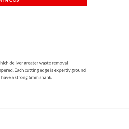
which deliver greater waste removal
pered. Each cutting edge is expertly ground
zes have a strong 6mm shank.