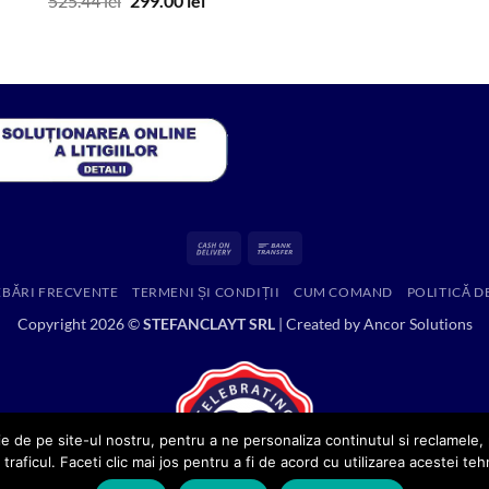
525.44
lei
299.00
lei
inițial
curent
a
este:
fost:
299.00 lei.
525.44 lei.
Cash
Bank
On
Transfer
EBĂRI FRECVENTE
TERMENI ȘI CONDIȚII
CUM COMAND
POLITICĂ D
Delivery
Copyright 2026 ©
STEFANCLAYT SRL
| Created by
Ancor Solutions
e de pe site-ul nostru, pentru a ne personaliza continutul si reclamele, p
 traficul. Faceti clic mai jos pentru a fi de acord cu utilizarea acestei teh