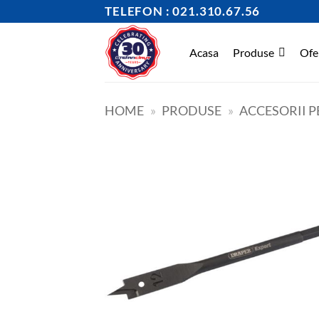
Skip
TELEFON : 021.310.67.56
to
content
Acasa
Produse
Ofe
HOME
»
PRODUSE
»
ACCESORII P