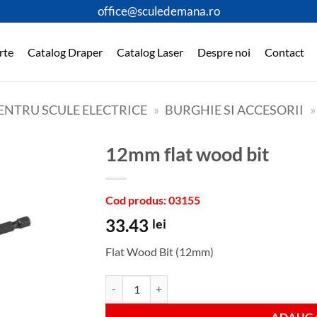
office@sculedemana.ro
rte
Catalog Draper
Catalog Laser
Despre noi
Contact
ENTRU SCULE ELECTRICE
»
BURGHIE SI ACCESORII
»
12mm flat wood bit
Cod produs: 03155
33.43
lei
Flat Wood Bit (12mm)
Cantitate 12mm flat wood bit
ADAUGA