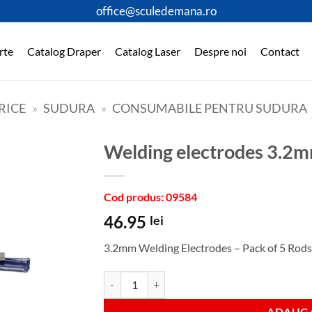
office@sculedemana.ro
rte
Catalog Draper
Catalog Laser
Despre noi
Contact
RICE
»
SUDURA
»
CONSUMABILE PENTRU SUDURA
welding electrodes 3.
Cod produs: 09584
46.95
lei
3.2mm Welding Electrodes – Pack of 5 Rods
Cantitate welding electrodes 3.2mmx5pcs
ADAUGA