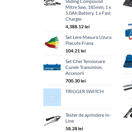
Sliding Compound
Mitre Saw, 185mm, 1 x
5.0Ah Battery, 1 x Fast
Charger
4,388.12
lei
Set Lere Masura Uzura
Placute Frana
104.21
lei
Set Chei Tensionare
Curele Transmisie,
Accesorii
700.30
lei
TRIGGER SWITCH
Tester de aprindere In-
Line
58.28
lei