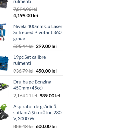
rulmenti
7,894.96
lei
Prețul
Prețul
4,199.00
lei
inițial
curent
Nivela 400mm Cu Laser
a
este:
Si Trepied Pivotant 360
fost:
4,199.00 lei.
grade
7,894.96 lei.
Prețul
Prețul
525.44
lei
299.00
lei
inițial
curent
19pc Set calibre
a
este:
rulmenti
fost:
299.00 lei.
Prețul
Prețul
936.79
lei
450.00
lei
525.44 lei.
inițial
curent
Drujba pe Benzina
a
este:
450mm (45cc)
fost:
450.00 lei.
Prețul
Prețul
2,164.21
lei
989.00
lei
936.79 lei.
inițial
curent
Aspirator de grădină,
a
este:
suflantă și tocător, 230
fost:
989.00 lei.
V, 3000 W
2,164.21 lei.
Prețul
Prețul
888.43
lei
600.00
lei
inițial
curent