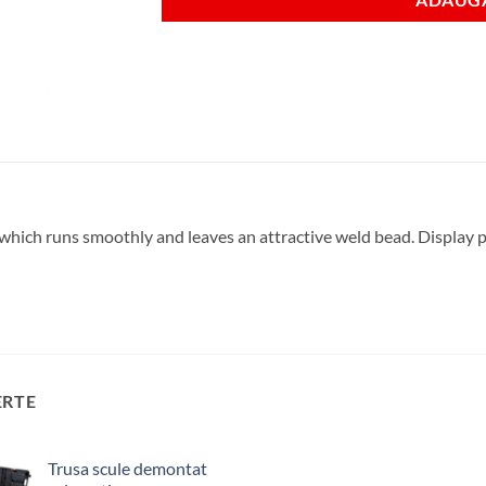
which runs smoothly and leaves an attractive weld bead. Display 
ERTE
Trusa scule demontat