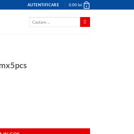
AUTENTIFICARE
0.00
lei
0
Caută
după:
2mmx5pcs
 IN COS