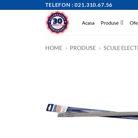
Skip
TELEFON : 021.310.67.56
to
content
Acasa
Produse
Ofe
HOME
»
PRODUSE
»
SCULE ELECT