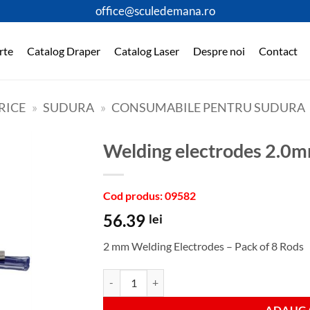
office@sculedemana.ro
rte
Catalog Draper
Catalog Laser
Despre noi
Contact
RICE
»
SUDURA
»
CONSUMABILE PENTRU SUDURA
welding electrodes 2.
Cod produs: 09582
56.39
lei
2 mm Welding Electrodes – Pack of 8 Rods
Cantitate welding electrodes 2.0mmx8pcs
ADAUGA