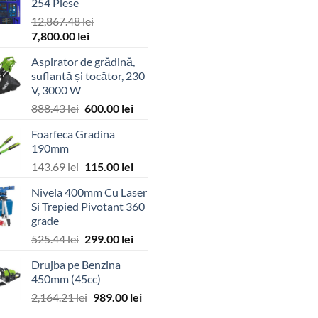
254 Piese
12,867.48
lei
Prețul
Prețul
7,800.00
lei
inițial
curent
Aspirator de grădină,
a
este:
suflantă și tocător, 230
fost:
7,800.00 lei.
V, 3000 W
12,867.48 lei.
Prețul
Prețul
888.43
lei
600.00
lei
inițial
curent
Foarfeca Gradina
a
este:
190mm
fost:
600.00 lei.
Prețul
Prețul
143.69
lei
115.00
lei
888.43 lei.
inițial
curent
Nivela 400mm Cu Laser
a
este:
Si Trepied Pivotant 360
fost:
115.00 lei.
grade
143.69 lei.
Prețul
Prețul
525.44
lei
299.00
lei
inițial
curent
Drujba pe Benzina
a
este:
450mm (45cc)
fost:
299.00 lei.
Prețul
Prețul
2,164.21
lei
989.00
lei
525.44 lei.
inițial
curent