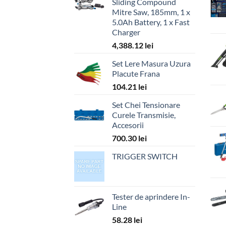
Sliding Compound
Mitre Saw, 185mm, 1 x
5.0Ah Battery, 1 x Fast
Charger
4,388.12
lei
Set Lere Masura Uzura
Placute Frana
104.21
lei
Set Chei Tensionare
Curele Transmisie,
Accesorii
700.30
lei
TRIGGER SWITCH
Tester de aprindere In-
Line
58.28
lei