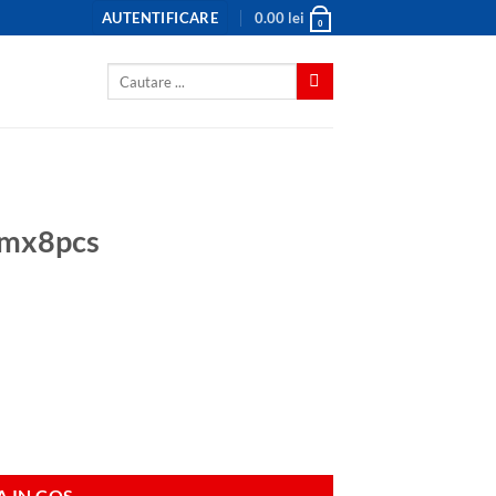
AUTENTIFICARE
0.00
lei
0
Caută
după:
0mmx8pcs
 IN COS