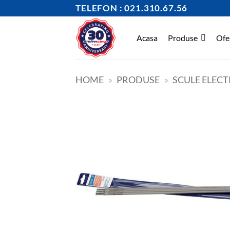
Skip
TELEFON : 021.310.67.56
to
content
Acasa
Produse
Ofe
HOME
»
PRODUSE
»
SCULE ELECT