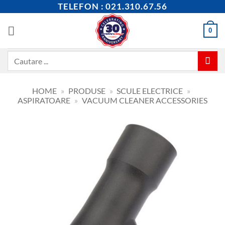
Skip
TELEFON : 021.310.67.56
to
content
0
Caută
după:
HOME
»
PRODUSE
»
SCULE ELECTRICE
»
ASPIRATOARE
»
VACUUM CLEANER ACCESSORIES