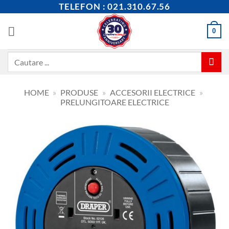
Skip
TELEFON : 021.310.67.56
to
content
0
Caută
după:
HOME
»
PRODUSE
»
ACCESORII ELECTRICE
»
PRELUNGITOARE ELECTRICE