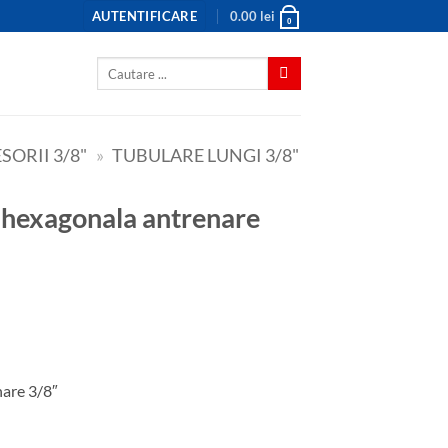
AUTENTIFICARE
0.00
lei
0
Caută
după:
SORII 3/8"
»
TUBULARE LUNGI 3/8"
are 3/8″
ntrenare 3/8"