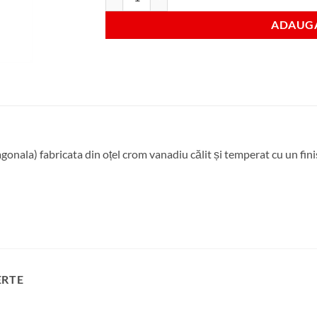
ADAUGA
onala) fabricata din oțel crom vanadiu călit și temperat cu un finis
ERTE