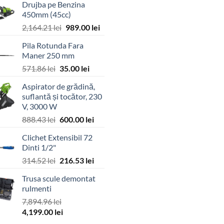
Drujba pe Benzina
450mm (45cc)
Prețul
Prețul
2,164.21
lei
989.00
lei
inițial
curent
Pila Rotunda Fara
a
este:
Maner 250 mm
fost:
989.00 lei.
Prețul
Prețul
571.86
lei
35.00
lei
2,164.21 lei.
inițial
curent
Aspirator de grădină,
a
este:
suflantă și tocător, 230
fost:
35.00 lei.
V, 3000 W
571.86 lei.
Prețul
Prețul
888.43
lei
600.00
lei
inițial
curent
Clichet Extensibil 72
a
este:
Dinti 1/2"
fost:
600.00 lei.
Prețul
Prețul
314.52
lei
216.53
lei
888.43 lei.
inițial
curent
Trusa scule demontat
a
este:
rulmenti
fost:
216.53 lei.
7,894.96
lei
314.52 lei.
Prețul
Prețul
4,199.00
lei
inițial
curent