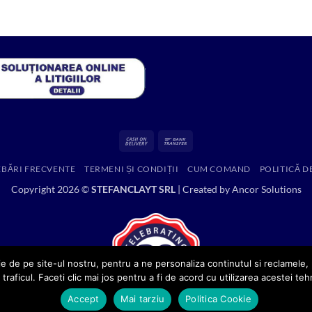
a
este:
fost:
4,199.00 lei.
7,894.96 lei.
Cash
Bank
On
Transfer
EBĂRI FRECVENTE
TERMENI ȘI CONDIȚII
CUM COMAND
POLITICĂ D
Delivery
Copyright 2026 ©
STEFANCLAYT SRL
| Created by
Ancor Solutions
e de pe site-ul nostru, pentru a ne personaliza continutul si reclamele, p
 traficul. Faceti clic mai jos pentru a fi de acord cu utilizarea acestei teh
Accept
Mai tarziu
Politica Cookie