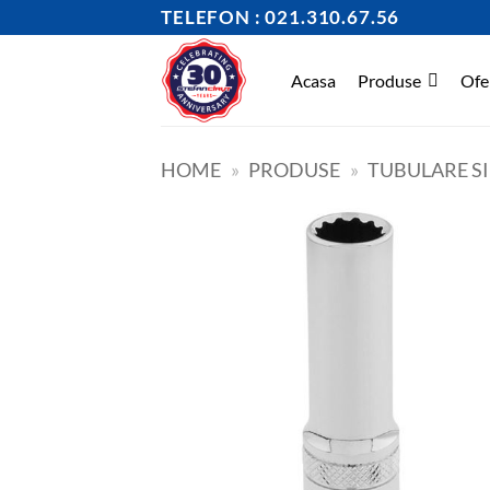
Skip
TELEFON : 021.310.67.56
to
content
Acasa
Produse
Ofe
HOME
»
PRODUSE
»
TUBULARE S