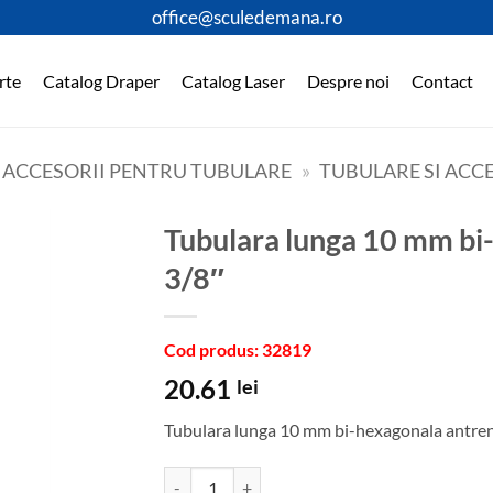
office@sculedemana.ro
rte
Catalog Draper
Catalog Laser
Despre noi
Contact
I ACCESORII PENTRU TUBULARE
»
TUBULARE SI ACCE
Tubulara lunga 10 mm bi-hexagonala antrenare
3/8″
Cod produs: 32819
20.61
lei
Tubulara lunga 10 mm bi-hexagonala antren
Cantitate Tubulara lunga 10 mm bi-hexagonala a