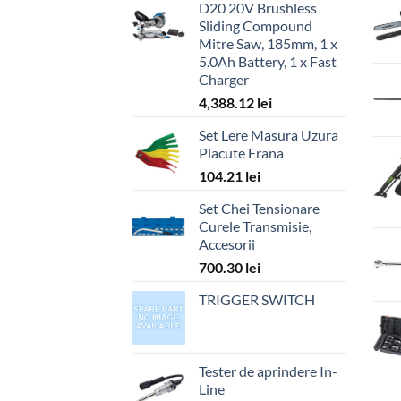
D20 20V Brushless
Sliding Compound
Mitre Saw, 185mm, 1 x
5.0Ah Battery, 1 x Fast
Charger
4,388.12
lei
Set Lere Masura Uzura
Placute Frana
104.21
lei
Set Chei Tensionare
Curele Transmisie,
Accesorii
700.30
lei
TRIGGER SWITCH
Tester de aprindere In-
Line