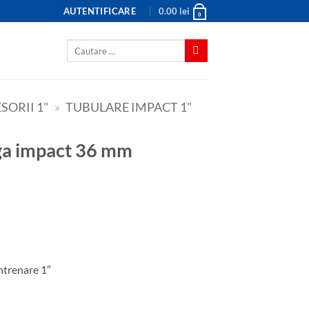
AUTENTIFICARE
0.00
lei
0
Caută
după:
SORII 1"
»
TUBULARE IMPACT 1"
ntrenare 1″
 mm antrenare 1"