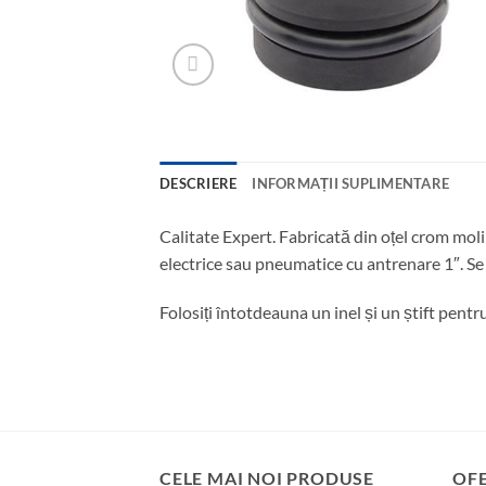
DESCRIERE
INFORMAȚII SUPLIMENTARE
Calitate Expert. Fabricată din oțel crom moli
electrice sau pneumatice cu antrenare 1″. Se l
Folosiți întotdeauna un inel și un știft pentr
CELE MAI NOI PRODUSE
OF