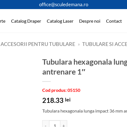
office@sculedemana.ro
rte
Catalog Draper
Catalog Laser
Despre noi
Contact
I ACCESORII PENTRU TUBULARE
»
TUBULARE SI ACCE
Tubulara hexagonala lunga impact 36 mm
antrenare 1″
Cod produs: 05150
218.33
lei
Tubulara hexagonala lunga impact 36 mm a
Cantitate Tubulara hexagonala lunga impact 36