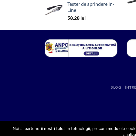
Tester de aprindere In-
Line
58.28
lei
BLOG
ÎNTR
Noi si partenerii nostri folosim tehnologii, precum modulele cooki
analiza