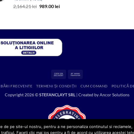
fost:
299.00 lei.
Prețul
Prețul
2,164.21
lei
989.00
lei
525.44 lei.
inițial
curent
a
este:
fost:
989.00 lei.
2,164.21 lei.
Cash
Bank
On
Transfer
EBĂRI FRECVENTE
TERMENI ȘI CONDIȚII
CUM COMAND
POLITICĂ D
Delivery
Copyright 2026 ©
STEFANCLAYT SRL
| Created by
Ancor Solutions
e de pe site-ul nostru, pentru a ne personaliza continutul si reclamele, p
 traficul. Faceti clic mai jos pentru a fi de acord cu utilizarea acestei teh