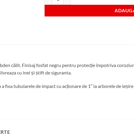
ADAUGA
bden călit. Finisaj fosfat negru pentru protecție împotriva coroziun
ivreaza cu inel și știft de siguranta.
u a fixa tubularele de impact cu acționare de 1″ la arborele de ieșire
ERTE