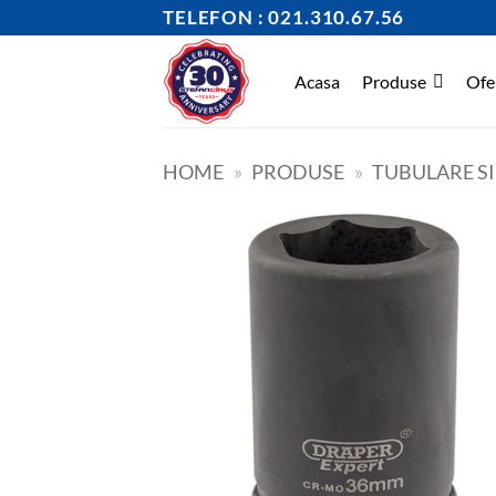
Skip
TELEFON : 021.310.67.56
to
content
Acasa
Produse
Ofe
HOME
»
PRODUSE
»
TUBULARE S