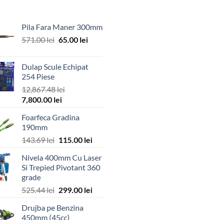
Pila Fara Maner 300mm
Prețul
Prețul
571.00
lei
65.00
lei
inițial
curent
a
este:
Dulap Scule Echipat
fost:
65.00 lei.
254 Piese
571.00 lei.
12,867.48
lei
Prețul
Prețul
7,800.00
lei
inițial
curent
Foarfeca Gradina
a
este:
190mm
fost:
7,800.00 lei.
Prețul
Prețul
143.69
lei
115.00
lei
12,867.48 lei.
inițial
curent
Nivela 400mm Cu Laser
a
este:
Si Trepied Pivotant 360
fost:
115.00 lei.
grade
143.69 lei.
Prețul
Prețul
525.44
lei
299.00
lei
inițial
curent
Drujba pe Benzina
a
este:
450mm (45cc)